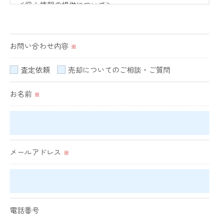
＜個人情報の提供について＞
当社ではお客様の同意を得た場合または法令に定められ
た場合を除き、
お問い合わせ内容
取得した個人情報を第三者に提供することはいたしませ
※
ん。
査定依頼
売却についてのご相談・ご質問
＜個人情報の委託について＞
お名前
※
当社では、利用目的の達成に必要な範囲において、個人
情報を外部に委託する場合があります。
これらの委託先に対しては個人情報保護契約等の措置を
とり、適切な監督を行います。
メールアドレス
※
＜個人情報の安全管理＞
当社では、個人情報の漏洩等がなされないよう、適切に
安全管理対策を実施します。
電話番号