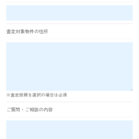
＜個人情報を与えなかった場合に生じる結果＞
必要な情報を頂けない場合は、それに対応した当社のサ
ービスをご提供できない場合がございますので予めご了
承ください。
査定対象物件の住所
＜個人情報の開示･訂正・削除･利用停止の手続について
＞
当社では、お客様の個人情報の開示･訂正･削除・利用停
止の手続を定めさせて頂いております。
ご本人である事を確認のうえ、対応させて頂きます。
個人情報の開示･訂正･削除・利用停止の具体的手続きに
※査定依頼を選択の場合は必須
つきましては、お電話でお問合せ下さい。
ご質問・ご相談の内容