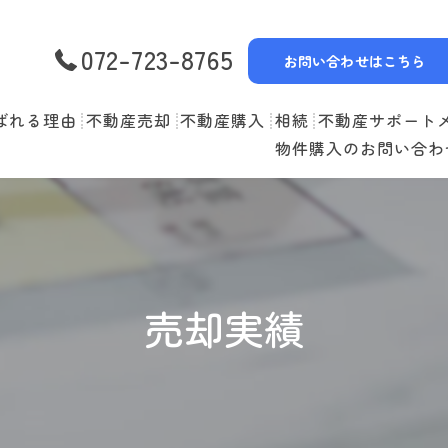
072-723-8765
お問い合わせはこちら
ばれる理由
不動産売却
不動産購入
相続
不動産サポート
物件購入のお問い合わ
選べる3つの売却スタイル
物件一覧
リースバック
売却の流れ
購入の流れ
空家管理
住み替えの流れ
住宅ローン
賃貸管理
売却実績
売却実績
住み替えサポート
当社お預かり物件
無料査定