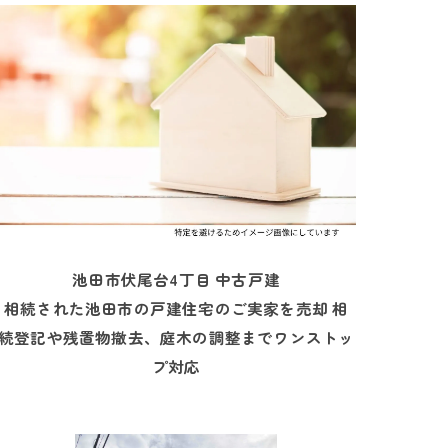
池田市伏尾台4丁目 中古戸建
相続された池田市の戸建住宅のご実家を売却 相
続登記や残置物撤去、庭木の調整までワンストッ
プ対応