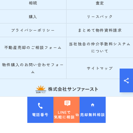
相続
査定
購入
リースバック
プライバシーポリシー
まとめて物件資料請求
当社独自の仲介手数料システム
不動産売却のご相談フォーム
について
物件購入のお問い合わせフォー
サイトマップ
ム
© 2026 箕面市・池田市の不動産売却なら株式会社サンファースト ALL RIGHTS
RESERVED.
LINEで
電話番号
売却無料相談
気軽に相談