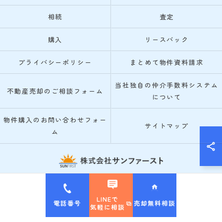
相続
査定
購入
リースバック
プライバシーポリシー
まとめて物件資料請求
当社独自の仲介手数料システム
不動産売却のご相談フォーム
について
物件購入のお問い合わせフォー
サイトマップ
ム
© 2026 箕面市・池田市の不動産売却なら株式会社サンファースト ALL RIGHTS
RESERVED.
LINEで
電話番号
売却無料相談
気軽に相談