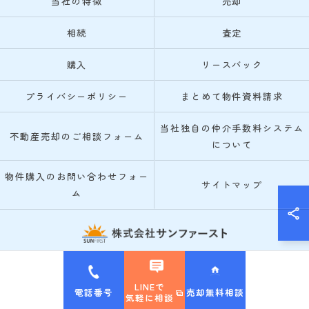
当社の特徴
売却
相続
査定
購入
リースバック
プライバシーポリシー
まとめて物件資料請求
当社独自の仲介手数料システム
不動産売却のご相談フォーム
について
物件購入のお問い合わせフォー
サイトマップ
ム
© 2026 箕面市・池田市の不動産売却なら株式会社サンファースト ALL RIGHTS
RESERVED.
LINEで
電話番号
売却無料相談
気軽に相談