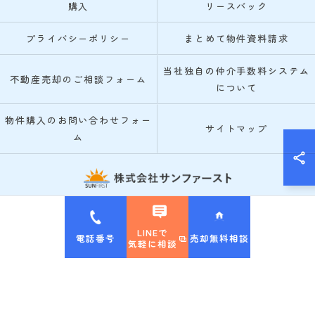
購入
リースバック
プライバシーポリシー
まとめて物件資料請求
当社独自の仲介手数料システム
不動産売却のご相談フォーム
について
物件購入のお問い合わせフォー
サイトマップ
ム
© 2026 箕面市・池田市の不動産売却なら株式会社サンファースト ALL RIGHTS
RESERVED.
LINEで
電話番号
売却無料相談
気軽に相談