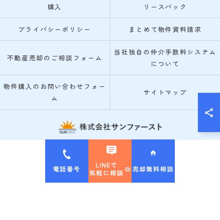
購入
リースバック
プライバシーポリシー
まとめて物件資料請求
当社独自の仲介手数料システム
不動産売却のご相談フォーム
について
物件購入のお問い合わせフォー
サイトマップ
ム
© 2026 箕面市・池田市の不動産売却なら株式会社サンファースト ALL RIGHTS
RESERVED.
LINEで
電話番号
売却無料相談
気軽に相談