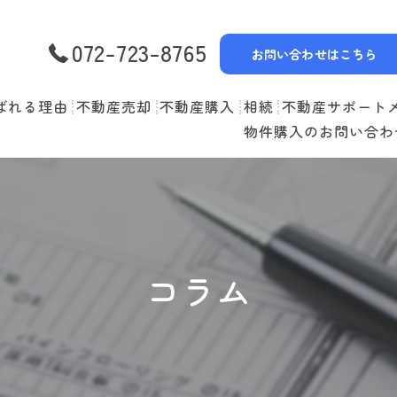
072-723-8765
お問い合わせはこちら
ばれる理由
不動産売却
不動産購入
相続
不動産サポート
物件購入のお問い合わ
選べる3つの売却スタイル
物件一覧
リースバック
売却の流れ
購入の流れ
空家管理
住み替えの流れ
住宅ローン
賃貸管理
コラム
売却実績
住み替えサポート
当社お預かり物件
無料査定