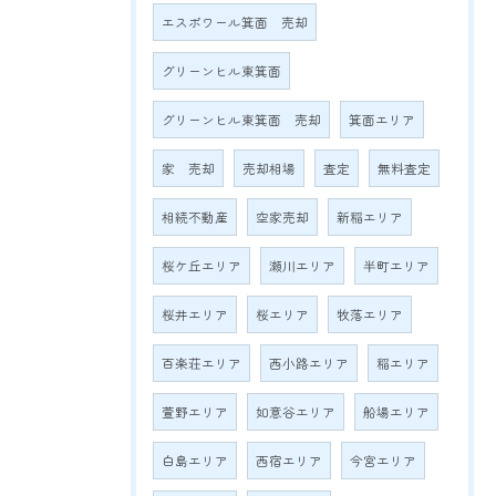
エスポワール箕面 売却
グリーンヒル東箕面
グリーンヒル東箕面 売却
箕面エリア
家 売却
売却相場
査定
無料査定
相続不動産
空家売却
新稲エリア
桜ケ丘エリア
瀬川エリア
半町エリア
桜井エリア
桜エリア
牧落エリア
百楽荘エリア
西小路エリア
稲エリア
萱野エリア
如意谷エリア
船場エリア
白島エリア
西宿エリア
今宮エリア