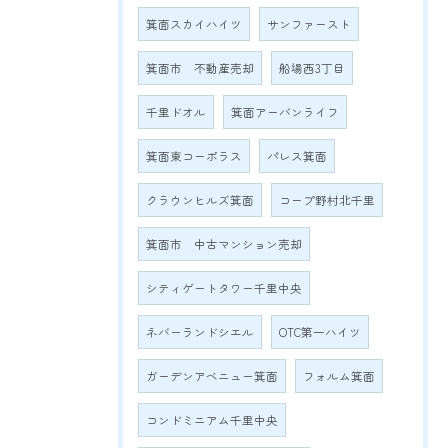
箕面スカイハイツ
サンファースト
箕面市 不動産売却
船場西3丁目
千里ドオル
箕面アーバンライフ
箕面東コーポラス
パレス箕面
クラウンヒルズ箕面
コープ野村北千里
箕面市 中古マンション売却
シティゲートタワー千里中央
ネバーランドシエル
OTC第一ハイツ
ガーデンアベニュー箕面
フォルム箕面
コンドミニアム千里中央