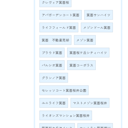
クレヴィア箕面桜
アパガーデンコート箕面
箕面サンハイツ
ライフフィールド箕面
メゾンドール箕面
箕面 不動産売却
メゾン箕面
プラウド箕面
箕面桜ケ丘シティハイツ
パルシオ箕面
箕面コーポラス
グランノア箕面
セレッソコート箕面桜井公園
ユニライフ箕面
マストメゾン箕面桜井
ライオンズマンション箕面桜井