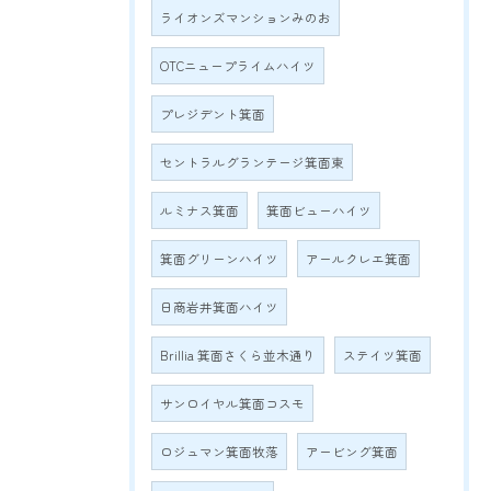
ライオンズマンションみのお
OTCニュープライムハイツ
プレジデント箕面
セントラルグランテージ箕面東
ルミナス箕面
箕面ビューハイツ
箕面グリーンハイツ
アールクレエ箕面
日商岩井箕面ハイツ
Brillia 箕面さくら並木通り
ステイツ箕面
サンロイヤル箕面コスモ
ロジュマン箕面牧落
アービング箕面