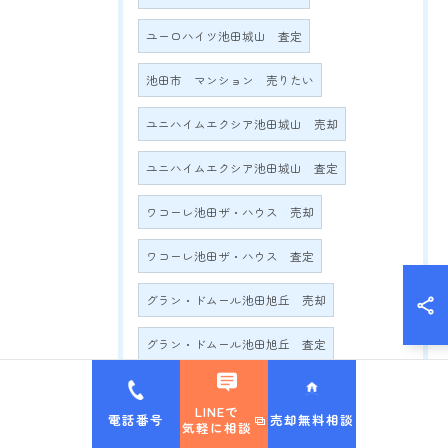
ユーロハイツ池田城山 査定
池田市 マンション 売りたい
ユニハイムエクシア池田城山 売却
ユニハイムエクシア池田城山 査定
ワコーレ池田ザ・ハウス 売却
ワコーレ池田ザ・ハウス 査定
グラン・ドムール池田旭丘 売却
グラン・ドムール池田旭丘 査定
池田市 アンション相場
LINEで
電話番号
売却無料相談
気軽に相談
サンロイヤル池田緑丘 売却