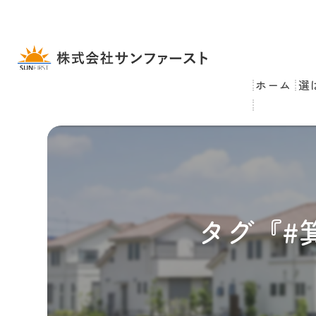
ホーム
選
タグ『#