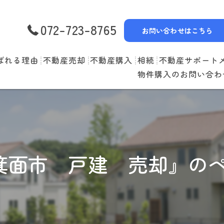
072-723-8765
お問い合わせはこちら
ばれる理由
不動産売却
不動産購入
相続
不動産サポート
物件購入のお問い合わ
選べる3つの売却スタイル
物件一覧
リースバック
売却の流れ
購入の流れ
空家管理
住み替えの流れ
住宅ローン
賃貸管理
箕面市 戸建 売却』の
売却実績
住み替えサポート
当社お預かり物件
無料査定