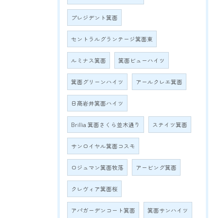
プレジデント箕面
セントラルグランテージ箕面東
ルミナス箕面
箕面ビューハイツ
箕面グリーンハイツ
アールクレエ箕面
日商岩井箕面ハイツ
Brillia 箕面さくら並木通り
ステイツ箕面
サンロイヤル箕面コスモ
ロジュマン箕面牧落
アービング箕面
クレヴィア箕面桜
アパガーデンコート箕面
箕面サンハイツ