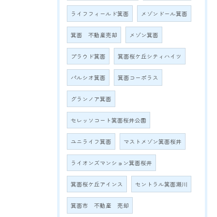
ライフフィールド箕面
メゾンドール箕面
箕面 不動産売却
メゾン箕面
プラウド箕面
箕面桜ケ丘シティハイツ
パルシオ箕面
箕面コーポラス
グランノア箕面
セレッソコート箕面桜井公園
ユニライフ箕面
マストメゾン箕面桜井
ライオンズマンション箕面桜井
箕面桜ケ丘アインス
セントラル箕面瀬川
箕面市 不動産 売却