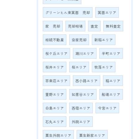
グリーンヒル東箕面 売却
箕面エリア
家 売却
売却相場
査定
無料査定
相続不動産
空家売却
新稲エリア
桜ケ丘エリア
瀬川エリア
半町エリア
桜井エリア
桜エリア
牧落エリア
百楽荘エリア
西小路エリア
稲エリア
萱野エリア
如意谷エリア
船場エリア
白島エリア
西宿エリア
今宮エリア
石丸エリア
外院エリア
粟生外院エリア
粟生新家エリア