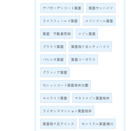
アパガーデンコート箕面
箕面サンハイツ
ライフフィールド箕面
メゾンドール箕面
箕面 不動産売却
メゾン箕面
プラウド箕面
箕面桜ケ丘シティハイツ
パルシオ箕面
箕面コーポラス
グランノア箕面
セレッソコート箕面桜井公園
ユニライフ箕面
マストメゾン箕面桜井
ライオンズマンション箕面桜井
箕面桜ケ丘アインス
セントラル箕面瀬川