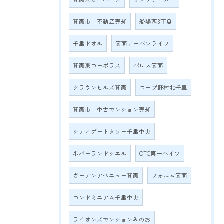
箕面市 不動産売却
船場西3丁目
千里ドオル
箕面アーバンライフ
箕面東コーポラス
パレス箕面
クラウンヒルズ箕面
コープ野村北千里
箕面市 中古マンション売却
シティゲートタワー千里中央
ネバーランドシエル
OTC第一ハイツ
ガーデンアベニュー箕面
フォルム箕面
コンドミニアム千里中央
ライオンズマンションみのお