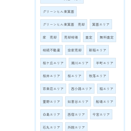
グリーンヒル東箕面
グリーンヒル東箕面 売却
箕面エリア
家 売却
売却相場
査定
無料査定
相続不動産
空家売却
新稲エリア
桜ケ丘エリア
瀬川エリア
半町エリア
桜井エリア
桜エリア
牧落エリア
百楽荘エリア
西小路エリア
稲エリア
萱野エリア
如意谷エリア
船場エリア
白島エリア
西宿エリア
今宮エリア
石丸エリア
外院エリア