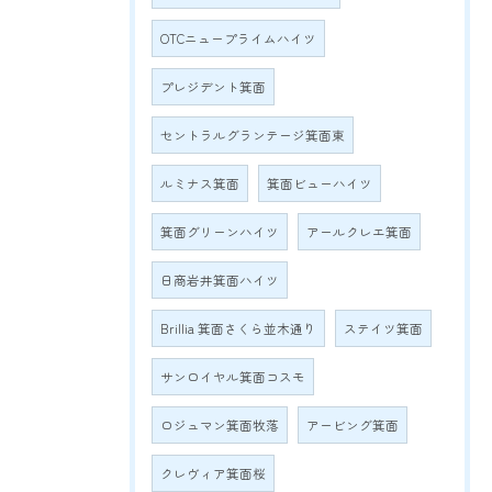
OTCニュープライムハイツ
プレジデント箕面
セントラルグランテージ箕面東
ルミナス箕面
箕面ビューハイツ
箕面グリーンハイツ
アールクレエ箕面
日商岩井箕面ハイツ
Brillia 箕面さくら並木通り
ステイツ箕面
サンロイヤル箕面コスモ
ロジュマン箕面牧落
アービング箕面
クレヴィア箕面桜