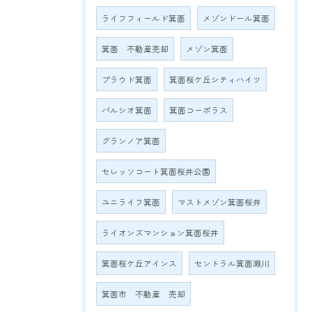
ライフフィールド箕面
メゾンドール箕面
箕面 不動産売却
メゾン箕面
プラウド箕面
箕面桜ケ丘シティハイツ
パルシオ箕面
箕面コーポラス
グランノア箕面
セレッソコート箕面桜井公園
ユニライフ箕面
マストメゾン箕面桜井
ライオンズマンション箕面桜井
箕面桜ケ丘アインス
セントラル箕面瀬川
箕面市 不動産 売却