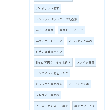
プレジデント箕面
セントラルグランテージ箕面東
ルミナス箕面
箕面ビューハイツ
箕面グリーンハイツ
アールクレエ箕面
日商岩井箕面ハイツ
Brillia 箕面さくら並木通り
ステイツ箕面
サンロイヤル箕面コスモ
ロジュマン箕面牧落
アービング箕面
クレヴィア箕面桜
アパガーデンコート箕面
箕面サンハイツ