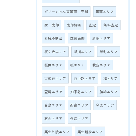
グリーンヒル東箕面 売却
箕面エリア
家 売却
売却相場
査定
無料査定
相続不動産
空家売却
新稲エリア
桜ケ丘エリア
瀬川エリア
半町エリア
桜井エリア
桜エリア
牧落エリア
百楽荘エリア
西小路エリア
稲エリア
萱野エリア
如意谷エリア
船場エリア
白島エリア
西宿エリア
今宮エリア
石丸エリア
外院エリア
粟生外院エリア
粟生新家エリア