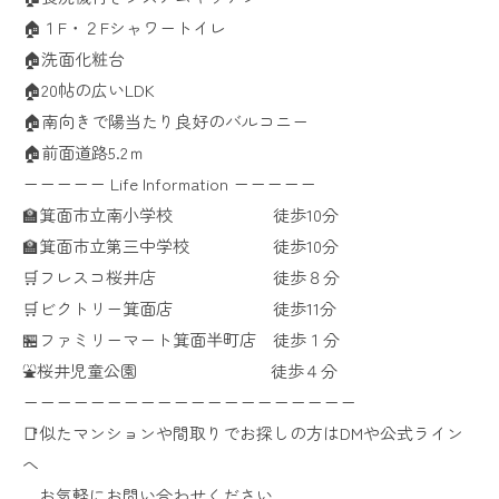
🏠️１F・２Fシャワートイレ
🏠️洗面化粧台
🏠️20帖の広いLDK
🏠️南向きで陽当たり良好のバルコニー
🏠️前面道路5.2ｍ
ーーーーー Life Information ーーーーー
🏫箕面市立南小学校 徒歩10分
🏫箕面市立第三中学校 徒歩10分
🛒フレスコ桜井店 徒歩８分
🛒ビクトリー箕面店 徒歩11分
🏪ファミリーマート箕面半町店 徒歩１分
⛲️桜井児童公園 徒歩４分
ーーーーーーーーーーーーーーーーーーーー
📑似たマンションや間取りでお探しの方はDMや公式ライン
へ
お気軽にお問い合わせください