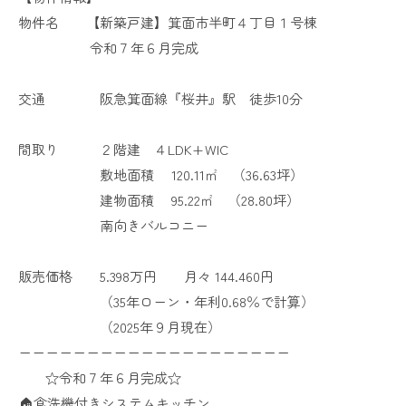
物件名 【新築戸建】箕面市半町４丁目１号棟
令和７年６月完成
交通 阪急箕面線『桜井』駅 徒歩10分
間取り ２階建 ４LDK+WIC
敷地面積 120.11㎡ （36.63坪）
建物面積 95.22㎡ （28.80坪）
南向きバルコニー
販売価格 5.398万円 月々 144.460円
（35年ローン・年利0.68％で計算）
（2025年９月現在）
ーーーーーーーーーーーーーーーーーーーー
☆令和７年６月完成☆
🏠️食洗機付きシステムキッチン