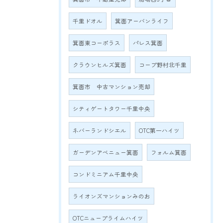
千里ドオル
箕面アーバンライフ
箕面東コーポラス
パレス箕面
クラウンヒルズ箕面
コープ野村北千里
箕面市 中古マンション売却
シティゲートタワー千里中央
ネバーランドシエル
OTC第一ハイツ
ガーデンアベニュー箕面
フォルム箕面
コンドミニアム千里中央
ライオンズマンションみのお
OTCニュープライムハイツ