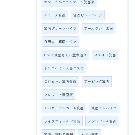
セントラルグランテージ箕面東
ルミナス箕面
箕面ビューハイツ
箕面グリーンハイツ
アールクレエ箕面
日商岩井箕面ハイツ
Brillia 箕面さくら並木通り
ステイツ箕面
サンロイヤル箕面コスモ
ロジュマン箕面牧落
アービング箕面
クレヴィア箕面桜
アパガーデンコート箕面
箕面サンハイツ
ライフフィールド箕面
メゾンドール箕面
箕面 不動産売却
メゾン箕面