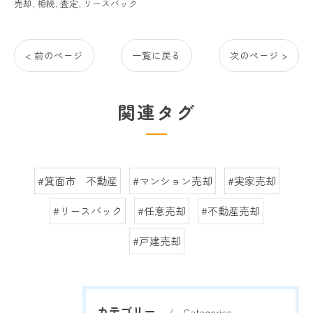
売却
相続
査定
リースバック
< 前のページ
一覧に戻る
次のページ >
関連タグ
#箕面市 不動産
#マンション売却
#実家売却
#リースバック
#任意売却
#不動産売却
#戸建売却
カテゴリー
Categories