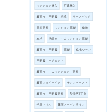
マンション購入
戸建購入
箕面市 不動産 相続
リースバック
実家売却
マンション売却
借地
底地
池田市 中古マンション売却
箕面市 不動産
売却
住宅ローン
不動産エージェント
箕面市 中古マンション 売却
箕面スカイハイツ
サンファースト
箕面市 不動産売却
船場西3丁目
千里ドオル
箕面アーバンライフ