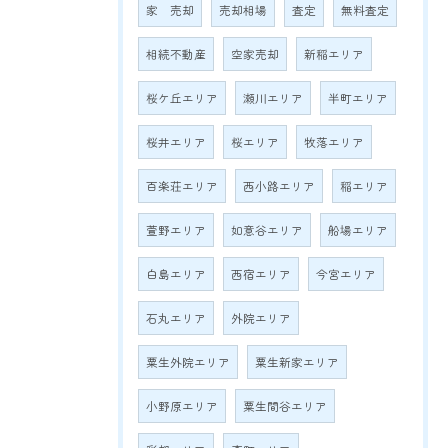
家 売却
売却相場
査定
無料査定
相続不動産
空家売却
新稲エリア
桜ケ丘エリア
瀬川エリア
半町エリア
桜井エリア
桜エリア
牧落エリア
百楽荘エリア
西小路エリア
稲エリア
萱野エリア
如意谷エリア
船場エリア
白島エリア
西宿エリア
今宮エリア
石丸エリア
外院エリア
粟生外院エリア
粟生新家エリア
小野原エリア
粟生間谷エリア