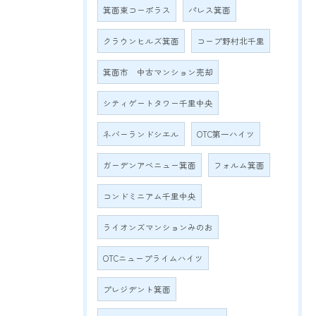
箕面東コーポラス
パレス箕面
クラウンヒルズ箕面
コープ野村北千里
箕面市 中古マンション売却
シティゲートタワー千里中央
ネバーランドシエル
OTC第一ハイツ
ガーデンアベニュー箕面
フォルム箕面
コンドミニアム千里中央
ライオンズマンションみのお
OTCニュープライムハイツ
プレジデント箕面