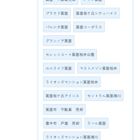
プラウド箕面
箕面桜ケ丘シティハイツ
パルシオ箕面
箕面コーポラス
グランノア箕面
セレッソコート箕面桜井公園
ユニライフ箕面
マストメゾン箕面桜井
ライオンズマンション箕面桜井
箕面桜ケ丘アインス
セントラル箕面瀬川
箕面市 不動産 売却
豊中市 戸建 売却
ラール箕面
ライオンズマンション箕面瀬川