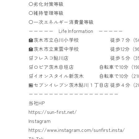
〇劣化対策等級
〇維持管理等級
〇一次エネルギー消費量等級
ーーーーー Life Information ーーーーー
🏫茨木市立白川小学校 徒歩７分（56
🏫茨木市立東雲中学校 徒歩12分（96
🛒フレスコ鮎川店 徒歩５分（35
🛒ロピア茨木目垣店 自転車で10分（190
🛒イオンスタイル新茨木 自転車で10分（210
🏪セブンイレブン茨木鮎川１丁目店 徒歩４分（2
ーーーーーーーーーーーーーーーーーー
当社HP
https://sun-first.net/
Instagram
https://www.instagram.com/sunfirst.insta/
Tik Tok