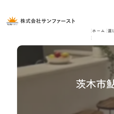
ホーム
選
茨木市鮎