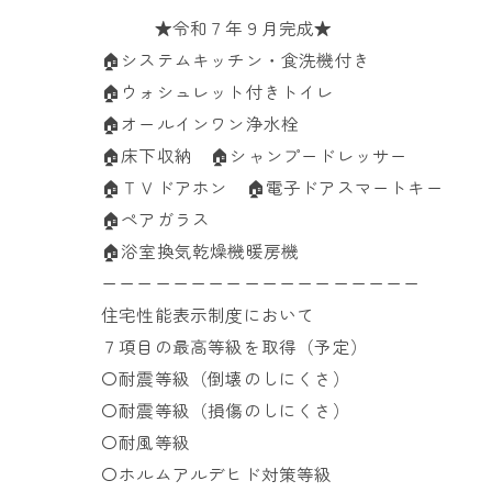
★令和７年９月完成★
🏠️システムキッチン・食洗機付き
🏠️ウォシュレット付きトイレ
🏠オールインワン浄水栓
🏠️床下収納 🏠️シャンプードレッサー
🏠️ＴＶドアホン 🏠電子ドアスマートキー
🏠ペアガラス
🏠浴室換気乾燥機暖房機
ーーーーーーーーーーーーーーーーーー
住宅性能表示制度において
７項目の最高等級を取得（予定）
〇耐震等級（倒壊のしにくさ）
〇耐震等級（損傷のしにくさ）
〇耐風等級
〇ホルムアルデヒド対策等級