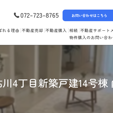
072-723-8765
お問い合わせはこちら
ばれる理由
不動産売却
不動産購入
相続
不動産サポート
物件購入のお問い合わ
選べる3つの売却スタイル
物件一覧
リースバック
売却の流れ
購入の流れ
空家管理
住み替えの流れ
住宅ローン
賃貸管理
川4丁目新築戸建14号棟
売却実績
住み替えサポート
当社お預かり物件
無料査定