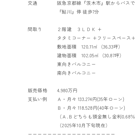
交通 阪急京都線『茨木市』駅からバスで
『鮎川』停 徒歩7分
間取り ２階建 ３ＬＤＫ +
タタミコーナー +フリースペース+ W
敷地面積 120.11㎡（36.33坪）
建物面積 102.05㎡（30.87坪）
東向きバルコニー
南向きバルコニー
販売価格 4.980万円
支払い例 Ａ・月々 133.274円(35年ローン)
Ｂ・月々 118.528円(40年ローン)
（Ａ.Ｂどちらも頭金無し金利0.68％
（2025年10月下旬現在）
ーーーーーーーーーーーーーーーーーー