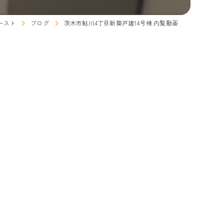
ースト
ブログ
茨木市鮎川4丁目新築戸建14号棟 内覧動画