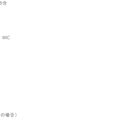
9分
IC
の場合）