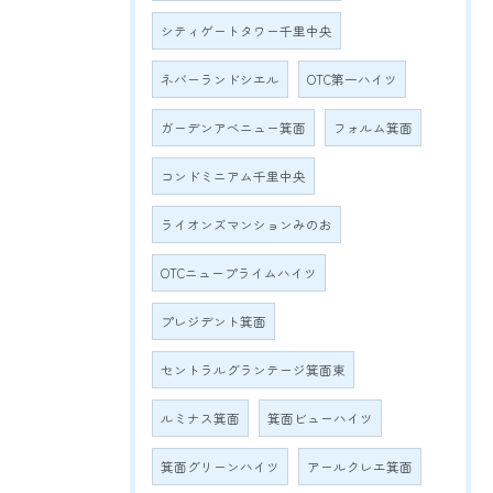
シティゲートタワー千里中央
ネバーランドシエル
OTC第一ハイツ
ガーデンアベニュー箕面
フォルム箕面
コンドミニアム千里中央
ライオンズマンションみのお
OTCニュープライムハイツ
プレジデント箕面
セントラルグランテージ箕面東
ルミナス箕面
箕面ビューハイツ
箕面グリーンハイツ
アールクレエ箕面