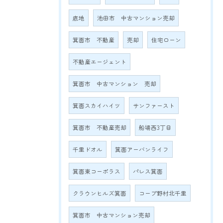
底地
池田市 中古マンション売却
箕面市 不動産
売却
住宅ローン
不動産エージェント
箕面市 中古マンション 売却
箕面スカイハイツ
サンファースト
箕面市 不動産売却
船場西3丁目
千里ドオル
箕面アーバンライフ
箕面東コーポラス
パレス箕面
クラウンヒルズ箕面
コープ野村北千里
箕面市 中古マンション売却