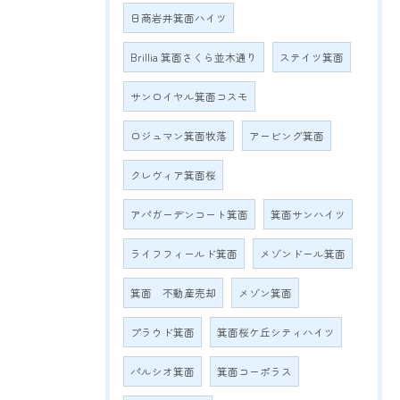
日商岩井箕面ハイツ
Brillia 箕面さくら並木通り
ステイツ箕面
サンロイヤル箕面コスモ
ロジュマン箕面牧落
アービング箕面
クレヴィア箕面桜
アパガーデンコート箕面
箕面サンハイツ
ライフフィールド箕面
メゾンドール箕面
箕面 不動産売却
メゾン箕面
プラウド箕面
箕面桜ケ丘シティハイツ
パルシオ箕面
箕面コーポラス