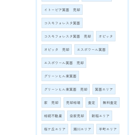
イトーピア箕面 売却
コスモフォレスタ箕面
コスモフォレスタ箕面 売却
オピッタ
オピッタ 売却
エスポワール箕面
エスポワール箕面 売却
グリーンヒル東箕面
グリーンヒル東箕面 売却
箕面エリア
家 売却
売却相場
査定
無料査定
相続不動産
空家売却
新稲エリア
桜ケ丘エリア
瀬川エリア
半町エリア