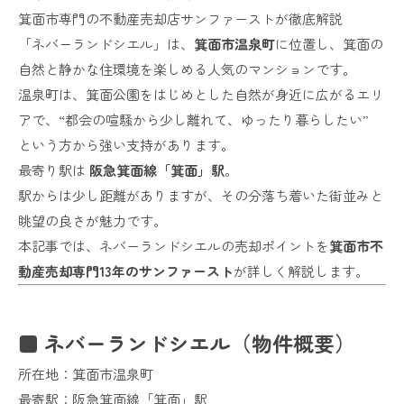
箕面市専門の不動産売却店サンファーストが徹底解説
「ネバーランドシエル」は、
箕面市温泉町
に位置し、箕面の
自然と静かな住環境を楽しめる人気のマンションです。
温泉町は、箕面公園をはじめとした自然が身近に広がるエリ
アで、“都会の喧騒から少し離れて、ゆったり暮らしたい”
という方から強い支持があります。
最寄り駅は
阪急箕面線「箕面」駅
。
駅からは少し距離がありますが、その分落ち着いた街並みと
眺望の良さが魅力です。
本記事では、ネバーランドシエルの売却ポイントを
箕面市不
動産売却専門13年のサンファースト
が詳しく解説します。
■ ネバーランドシエル（物件概要）
所在地：箕面市温泉町
最寄駅：阪急箕面線「箕面」駅