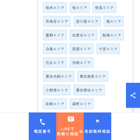
桜井エリア
桜エリア
牧落エリア
百楽荘エリア
西小路エリア
稲エリア
萱野エリア
如意谷エリア
船場エリア
白島エリア
西宿エリア
今宮エリア
石丸エリア
外院エリア
粟生外院エリア
粟生新家エリア
小野原エリア
粟生間谷エリア
彩都エリア
森町エリア
池田市 不動産査定
池田市 不動産売却
LINEで
電話番号
売却無料相談
池田市 マンション売却
気軽に相談