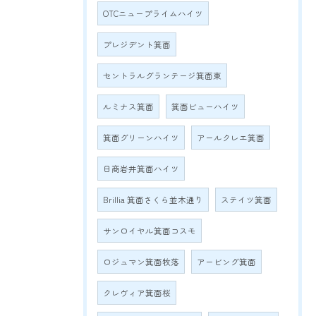
OTCニュープライムハイツ
プレジデント箕面
セントラルグランテージ箕面東
ルミナス箕面
箕面ビューハイツ
箕面グリーンハイツ
アールクレエ箕面
日商岩井箕面ハイツ
Brillia 箕面さくら並木通り
ステイツ箕面
サンロイヤル箕面コスモ
ロジュマン箕面牧落
アービング箕面
クレヴィア箕面桜