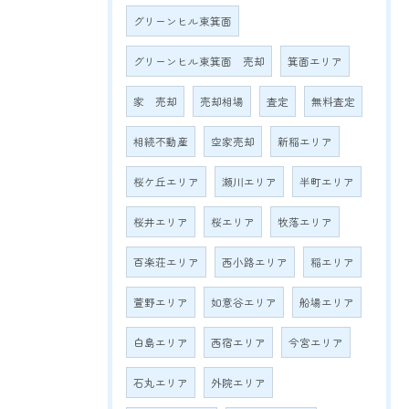
グリーンヒル東箕面
グリーンヒル東箕面 売却
箕面エリア
家 売却
売却相場
査定
無料査定
相続不動産
空家売却
新稲エリア
桜ケ丘エリア
瀬川エリア
半町エリア
桜井エリア
桜エリア
牧落エリア
百楽荘エリア
西小路エリア
稲エリア
萱野エリア
如意谷エリア
船場エリア
白島エリア
西宿エリア
今宮エリア
石丸エリア
外院エリア