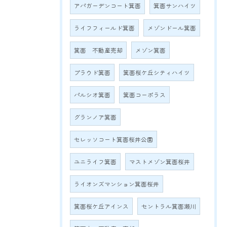
アパガーデンコート箕面
箕面サンハイツ
ライフフィールド箕面
メゾンドール箕面
箕面 不動産売却
メゾン箕面
プラウド箕面
箕面桜ケ丘シティハイツ
パルシオ箕面
箕面コーポラス
グランノア箕面
セレッソコート箕面桜井公園
ユニライフ箕面
マストメゾン箕面桜井
ライオンズマンション箕面桜井
箕面桜ケ丘アインス
セントラル箕面瀬川