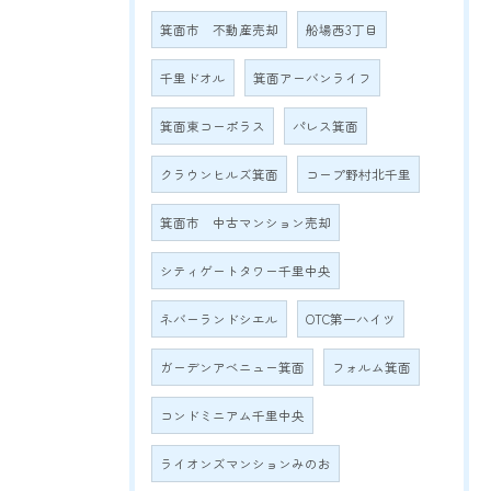
箕面市 不動産売却
船場西3丁目
千里ドオル
箕面アーバンライフ
箕面東コーポラス
パレス箕面
クラウンヒルズ箕面
コープ野村北千里
箕面市 中古マンション売却
シティゲートタワー千里中央
ネバーランドシエル
OTC第一ハイツ
ガーデンアベニュー箕面
フォルム箕面
コンドミニアム千里中央
ライオンズマンションみのお