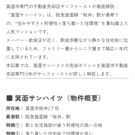
箕面市専門の不動産売却店サンファーストが徹底解説
「箕面サンハイツ」は、阪急箕面線「桜井」駅が最寄り
の、“住みやすさ×利便性×落ち着いた住環境” を兼ね備えた
人気マンションです。
スーパー・飲食店が近く、駅徒歩圏ながら静かな住宅街に位
置しているため、ファミリー層からシニア層まで幅広い年代
に支持されています。
本記事では、箕面サンハイツの売却ポイントを箕面市不動産
売却専門13年のサンファーストが詳しく解説します。
■ 箕面サンハイツ（物件概要）
所在地：
箕面市桜井2丁目
最寄駅：
阪急箕面線「桜井」駅
特徴①：
駅と生活施設が揃う利便性の高い立地
特徴②：
落ち着いた住宅街で住環境が良い