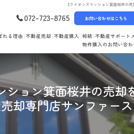
【ライオンズマンション箕面桜井の売
072-723-8765
お問い合わせはこちら
ばれる理由
不動産売却
不動産購入
相続
不動産サポート
物件購入のお問い合わ
選べる3つの売却スタイル
物件一覧
リースバック
売却の流れ
購入の流れ
空家管理
住み替えの流れ
住宅ローン
賃貸管理
ンション箕面桜井の売却
売却実績
住み替えサポート
産売却専門店サンファース
当社お預かり物件
無料査定