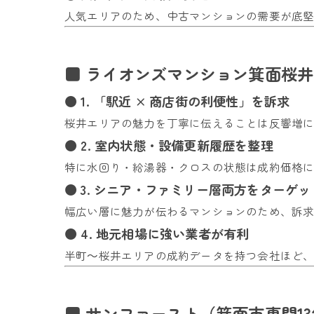
人気エリアのため、中古マンションの需要が底
■ ライオンズマンション箕面桜
● 1. 「駅近 × 商店街の利便性」を訴求
桜井エリアの魅力を丁寧に伝えることは反響増
● 2. 室内状態・設備更新履歴を整理
特に水回り・給湯器・クロスの状態は成約価格
● 3. シニア・ファミリー層両方をターゲッ
幅広い層に魅力が伝わるマンションのため、訴
● 4. 地元相場に強い業者が有利
半町～桜井エリアの成約データを持つ会社ほど
■ サンファースト（箕面市専門1