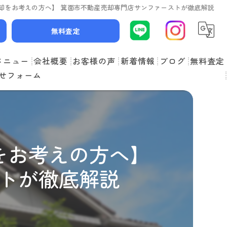
却をお考えの方へ】 箕面市不動産売却専門店サンファーストが徹底解説
無料査定
メニュー
会社概要
お客様の声
新着情報
ブログ
無料査定
せフォーム
スタッフ紹介
よくある質問
をお考えの方へ】
トが徹底解説