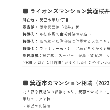
■ ライオンズマンション箕面桜
所在地：
箕面市半町3丁目
最寄駅：
阪急箕面線「桜井」駅
特徴①：
駅徒歩圏で生活利便性が高い
特徴②：
落ち着いた住宅街に位置する人気エリ
特徴③：
ファミリー層・シニア層どちらからも
周辺環境：
桜井駅、スーパー、薬局・飲食店・
“便利 × 静かな住環境” が両立した住みやすい
■ 箕面市のマンション相場（2023
北大阪急行延伸の影響もあり、箕面市全域で中
半町エリアは特に
・駅近の利便性