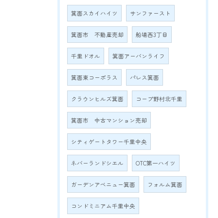
箕面スカイハイツ
サンファースト
箕面市 不動産売却
船場西3丁目
千里ドオル
箕面アーバンライフ
箕面東コーポラス
パレス箕面
クラウンヒルズ箕面
コープ野村北千里
箕面市 中古マンション売却
シティゲートタワー千里中央
ネバーランドシエル
OTC第一ハイツ
ガーデンアベニュー箕面
フォルム箕面
コンドミニアム千里中央