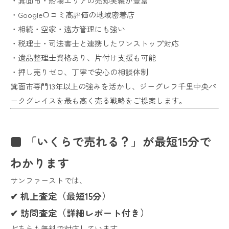
・箕面市・船場エリアの売却実績が豊富
・Google口コミ高評価の地域密着店
・相続・空家・遠方管理にも強い
・税理士・司法書士と連携したワンストップ対応
・遺品整理士資格あり、片付け支援も可能
・押し売りゼロ、丁寧で安心の相談体制
箕面市専門13年以上の強みを活かし、ジーグレフ千里中央パ
ークグレイスを最も高く売る戦略をご提案します。
■ 「いくらで売れる？」が最短15分で
わかります
サンファーストでは、
✔ 机上査定（最短15分）
✔ 訪問査定（詳細レポート付き）
どちらも無料で対応しています。