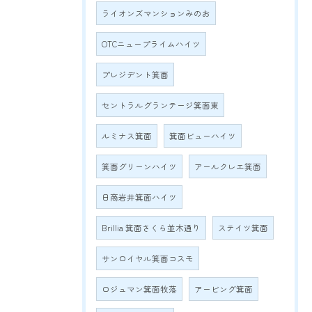
ライオンズマンションみのお
OTCニュープライムハイツ
プレジデント箕面
セントラルグランテージ箕面東
ルミナス箕面
箕面ビューハイツ
箕面グリーンハイツ
アールクレエ箕面
日商岩井箕面ハイツ
Brillia 箕面さくら並木通り
ステイツ箕面
サンロイヤル箕面コスモ
ロジュマン箕面牧落
アービング箕面