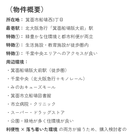
（物件概要）
所在地：
箕面市船場西3丁目
最寄駅：
北大阪急行「箕面船場阪大前」駅
特徴①：
緑豊かな住環境と都市利便が両立
特徴②：
生活施設・教育施設が徒歩圏内
特徴③：
千里中央エリアへのアクセスが良い
周辺環境：
・箕面船場阪大前駅（徒歩圏）
・千里中央（北大阪急行＋モノレール）
・みのおキューズモール
・箕面市立船場図書館
・市立病院・クリニック
・スーパー・ドラッグストア
・公園・緑地が多く住環境が良い
利便性 × 落ち着いた環境
の両方が揃うため、購入検討者の