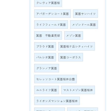
クレヴィア箕面桜
アパガーデンコート箕面
箕面サンハイツ
ライフフィールド箕面
メゾンドール箕面
箕面 不動産売却
メゾン箕面
プラウド箕面
箕面桜ケ丘シティハイツ
パルシオ箕面
箕面コーポラス
グランノア箕面
セレッソコート箕面桜井公園
ユニライフ箕面
マストメゾン箕面桜井
ライオンズマンション箕面桜井