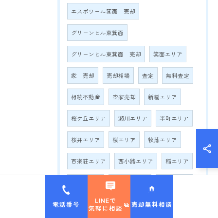
エスポワール箕面 売却
グリーンヒル東箕面
グリーンヒル東箕面 売却
箕面エリア
家 売却
売却相場
査定
無料査定
相続不動産
空家売却
新稲エリア
桜ケ丘エリア
瀬川エリア
半町エリア
桜井エリア
桜エリア
牧落エリア
百楽荘エリア
西小路エリア
稲エリア
萱野エリア
如意谷エリア
船場エリア
LINEで
電話番号
売却無料相談
白島エリア
西宿エリア
今宮エリア
気軽に相談