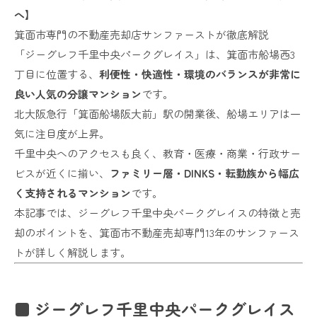
へ】
箕面市専門の不動産売却店サンファーストが徹底解説
「ジーグレフ千里中央パークグレイス」は、箕面市船場西3
丁目に位置する、
利便性・快適性・環境のバランスが非常に
良い人気の分譲マンション
です。
北大阪急行「箕面船場阪大前」駅の開業後、船場エリアは一
気に注目度が上昇。
千里中央へのアクセスも良く、教育・医療・商業・行政サー
ビスが近くに揃い、
ファミリー層・DINKS・転勤族から幅広
く支持されるマンション
です。
本記事では、ジーグレフ千里中央パークグレイスの特徴と売
却のポイントを、箕面市不動産売却専門13年のサンファース
トが詳しく解説します。
■ ジーグレフ千里中央パークグレイス