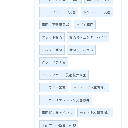
ライフフィールド箕面
メゾンドール箕面
箕面 不動産売却
メゾン箕面
プラウド箕面
箕面桜ケ丘シティハイツ
パルシオ箕面
箕面コーポラス
グランノア箕面
セレッソコート箕面桜井公園
ユニライフ箕面
マストメゾン箕面桜井
ライオンズマンション箕面桜井
箕面桜ケ丘アインス
セントラル箕面瀬川
箕面市 不動産 売却