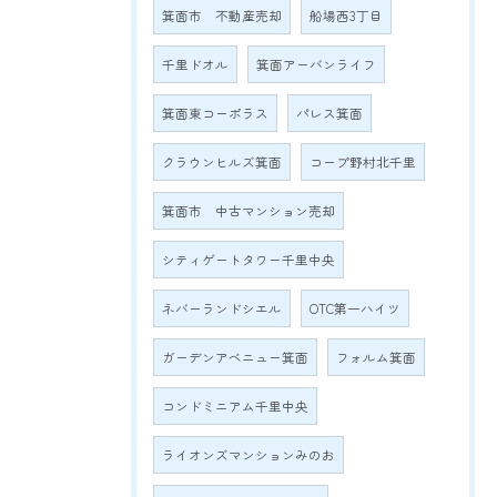
箕面市 不動産売却
船場西3丁目
千里ドオル
箕面アーバンライフ
箕面東コーポラス
パレス箕面
クラウンヒルズ箕面
コープ野村北千里
箕面市 中古マンション売却
シティゲートタワー千里中央
ネバーランドシエル
OTC第一ハイツ
ガーデンアベニュー箕面
フォルム箕面
コンドミニアム千里中央
ライオンズマンションみのお