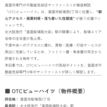
箕面市専門の不動産売却店サンファーストが徹底解説
「OTCビューハイツ」は、箕面市船場西3丁目に位置し、
“都
心アクセス・商業利便・落ち着いた住環境”
が揃う分譲マン
ションです。
北大阪急行「箕面船場阪大前」駅の開業により、船場エリア
全体の注目度が急上昇。
千里中央へのアクセスに優れ、買物・医療・行政サービスが
周辺に充実しているため、ファミリー層・単身層の双方から
評価される物件です。
本記事では、OTCビューハイツの売却ポイントを、箕面市不
動産売却専門13年のサンファーストが詳しく解説します。
■ OTCビューハイツ（物件概要）
所在地：
箕面市船場西3丁目
最寄駅：
北大阪急行「箕面船場阪大前」駅