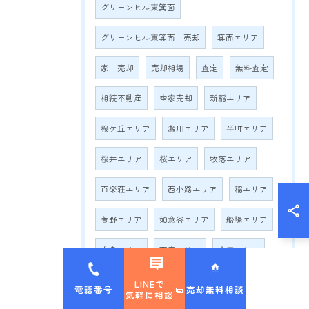
グリーンヒル東箕面
グリーンヒル東箕面 売却
箕面エリア
家 売却
売却相場
査定
無料査定
相続不動産
空家売却
新稲エリア
桜ケ丘エリア
瀬川エリア
半町エリア
桜井エリア
桜エリア
牧落エリア
百楽荘エリア
西小路エリア
稲エリア
萱野エリア
如意谷エリア
船場エリア
白島エリア
西宿エリア
今宮エリア
石丸エリア
外院エリア
LINEで
電話番号
売却無料相談
気軽に相談