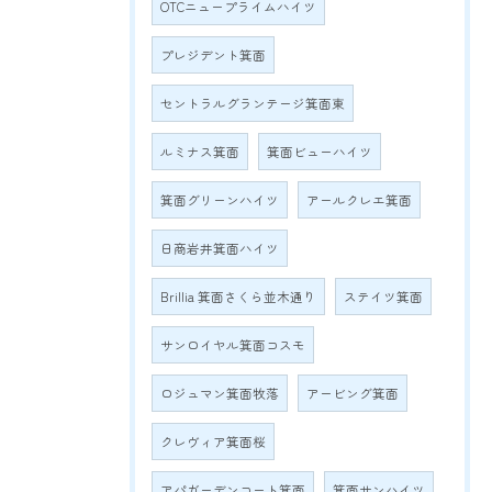
OTCニュープライムハイツ
プレジデント箕面
セントラルグランテージ箕面東
ルミナス箕面
箕面ビューハイツ
箕面グリーンハイツ
アールクレエ箕面
日商岩井箕面ハイツ
Brillia 箕面さくら並木通り
ステイツ箕面
サンロイヤル箕面コスモ
ロジュマン箕面牧落
アービング箕面
クレヴィア箕面桜
アパガーデンコート箕面
箕面サンハイツ