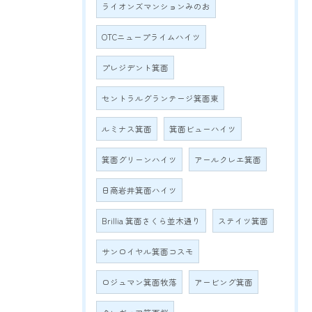
ライオンズマンションみのお
OTCニュープライムハイツ
プレジデント箕面
セントラルグランテージ箕面東
ルミナス箕面
箕面ビューハイツ
箕面グリーンハイツ
アールクレエ箕面
日商岩井箕面ハイツ
Brillia 箕面さくら並木通り
ステイツ箕面
サンロイヤル箕面コスモ
ロジュマン箕面牧落
アービング箕面