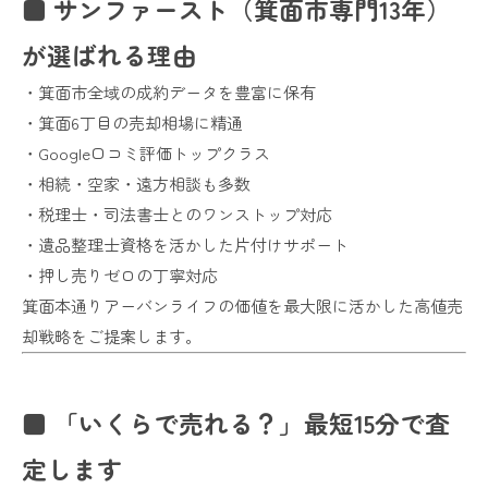
■ サンファースト（箕面市専門13年）
が選ばれる理由
・箕面市全域の成約データを豊富に保有
・箕面6丁目の売却相場に精通
・Google口コミ評価トップクラス
・相続・空家・遠方相談も多数
・税理士・司法書士とのワンストップ対応
・遺品整理士資格を活かした片付けサポート
・押し売りゼロの丁寧対応
箕面本通りアーバンライフの価値を最大限に活かした高値売
却戦略をご提案します。
■ 「いくらで売れる？」最短15分で査
定します