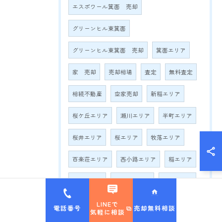
エスポワール箕面 売却
グリーンヒル東箕面
グリーンヒル東箕面 売却
箕面エリア
家 売却
売却相場
査定
無料査定
相続不動産
空家売却
新稲エリア
桜ケ丘エリア
瀬川エリア
半町エリア
桜井エリア
桜エリア
牧落エリア
百楽荘エリア
西小路エリア
稲エリア
萱野エリア
如意谷エリア
船場エリア
白島エリア
西宿エリア
今宮エリア
LINEで
電話番号
売却無料相談
気軽に相談