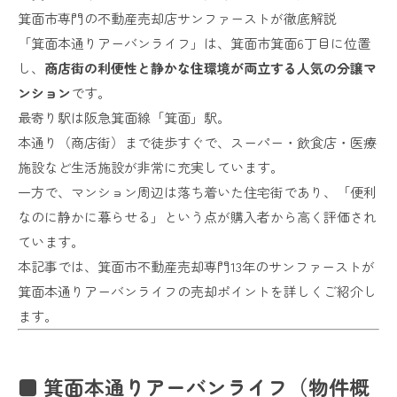
箕面市専門の不動産売却店サンファーストが徹底解説
「箕面本通りアーバンライフ」は、箕面市箕面6丁目に位置
し、
商店街の利便性と静かな住環境が両立する人気の分譲マ
ンション
です。
最寄り駅は阪急箕面線「箕面」駅。
本通り（商店街）まで徒歩すぐで、スーパー・飲食店・医療
施設など生活施設が非常に充実しています。
一方で、マンション周辺は落ち着いた住宅街であり、「便利
なのに静かに暮らせる」という点が購入者から高く評価され
ています。
本記事では、箕面市不動産売却専門13年のサンファーストが
箕面本通りアーバンライフの売却ポイントを詳しくご紹介し
ます。
■ 箕面本通りアーバンライフ（物件概