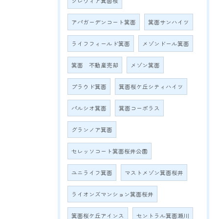
クレヴィア箕面桜
アパガーデンコート箕面
箕面サンハイツ
ライフフィールド箕面
メゾンドール箕面
箕面 不動産売却
メゾン箕面
プラウド箕面
箕面桜ケ丘シティハイツ
パルシオ箕面
箕面コーポラス
グランノア箕面
セレッソコート箕面桜井公園
ユニライフ箕面
マストメゾン箕面桜井
ライオンズマンション箕面桜井
箕面桜ケ丘アインス
セントラル箕面瀬川