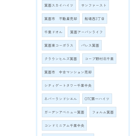
箕面スカイハイツ
サンファースト
箕面市 不動産売却
船場西3丁目
千里ドオル
箕面アーバンライフ
箕面東コーポラス
パレス箕面
クラウンヒルズ箕面
コープ野村北千里
箕面市 中古マンション売却
シティゲートタワー千里中央
ネバーランドシエル
OTC第一ハイツ
ガーデンアベニュー箕面
フォルム箕面
コンドミニアム千里中央