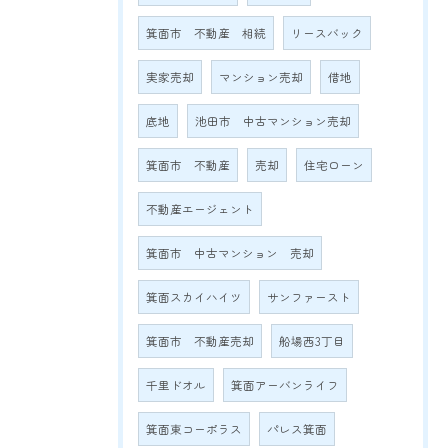
箕面市 不動産 相続
リースバック
実家売却
マンション売却
借地
底地
池田市 中古マンション売却
箕面市 不動産
売却
住宅ローン
不動産エージェント
箕面市 中古マンション 売却
箕面スカイハイツ
サンファースト
箕面市 不動産売却
船場西3丁目
千里ドオル
箕面アーバンライフ
箕面東コーポラス
パレス箕面