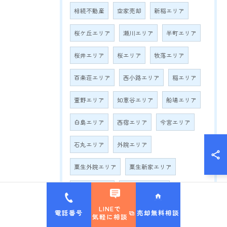
相続不動産
空家売却
新稲エリア
桜ケ丘エリア
瀬川エリア
半町エリア
桜井エリア
桜エリア
牧落エリア
百楽荘エリア
西小路エリア
稲エリア
萱野エリア
如意谷エリア
船場エリア
白島エリア
西宿エリア
今宮エリア
石丸エリア
外院エリア
粟生外院エリア
粟生新家エリア
小野原エリア
粟生間谷エリア
LINEで
彩都エリア
森町エリア
電話番号
売却無料相談
気軽に相談