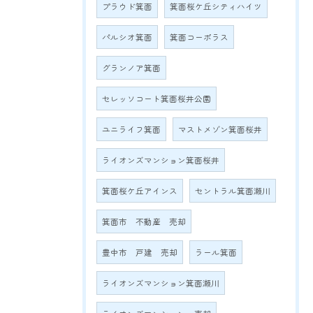
プラウド箕面
箕面桜ケ丘シティハイツ
パルシオ箕面
箕面コーポラス
グランノア箕面
セレッソコート箕面桜井公園
ユニライフ箕面
マストメゾン箕面桜井
ライオンズマンション箕面桜井
箕面桜ケ丘アインス
セントラル箕面瀬川
箕面市 不動産 売却
豊中市 戸建 売却
ラール箕面
ライオンズマンション箕面瀬川