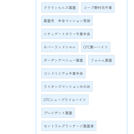
クラウンヒルズ箕面
コープ野村北千里
箕面市 中古マンション売却
シティゲートタワー千里中央
ネバーランドシエル
OTC第一ハイツ
ガーデンアベニュー箕面
フォルム箕面
コンドミニアム千里中央
ライオンズマンションみのお
OTCニュープライムハイツ
プレジデント箕面
セントラルグランテージ箕面東