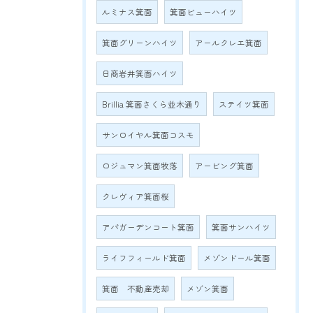
ルミナス箕面
箕面ビューハイツ
箕面グリーンハイツ
アールクレエ箕面
日商岩井箕面ハイツ
Brillia 箕面さくら並木通り
ステイツ箕面
サンロイヤル箕面コスモ
ロジュマン箕面牧落
アービング箕面
クレヴィア箕面桜
アパガーデンコート箕面
箕面サンハイツ
ライフフィールド箕面
メゾンドール箕面
箕面 不動産売却
メゾン箕面