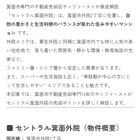
箕面市専門の不動産売却店サンファーストが徹底解説
「セントラル箕面外院」は、箕面市外院2丁目に位置し、
自
然の豊かさと生活利便のバランスが取れた住みやすいマンシ
ョン
です。
外院エリアは、粟生外院と同様に箕面市内でも特に人気の高
い住宅地で、落ち着いた雰囲気・静かな環境・教育施設の充
実など、
ファミリー層・シニア層から安定した需要があります。
また、スーパーや生活施設も近く、“車移動が中心の方にと
って生活しやすい” エリアであることも魅力です。
本記事では、箕面市不動産売却専門13年のサンファーストが
セントラル箕面外院の売却ポイントを詳しく解説します。
■ セントラル箕面外院（物件概要）
所在地：
箕面市外院2丁目