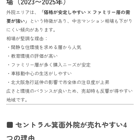
場（2023〜2025年）
外院エリアは、
「価格が安定しやすい × ファミリー層の需
要が強い」
という特徴があり、中古マンション相場も下がり
にくい傾向があります。
相場が堅調な理由：
・閑静な住環境を求める層から人気
・教育環境の評価が高い
・ファミリー層が多く購入ニーズが安定
・車移動中心の生活がしやすい
・北大阪急行延伸の影響で市全体の注目度が上昇
広さと環境のバランスが良いため、売却時も反響が得やすい
地域です。
■ セントラル箕面外院が売れやすい4
つの理由