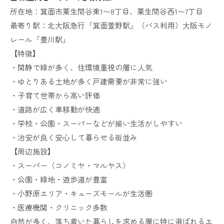
所在地：箕面市粟生間谷東1〜8丁目、粟生間谷西1〜7丁目
最寄り駅：北大阪急行「箕面萱野駅」（バス利用）大阪モノ
レール「豊川駅」
【特徴】
・閑静で緑が多く、住環境重視の層に人気
・ゆとりある土地が多く戸建需要が非常に強い
・子育て世帯から高い評価
・道路が広く車移動が快適
・学校・公園・スーパーなどが揃い生活がしやすい
・治安が良く安心して暮らせる街並み
【周辺施設】
・スーパー（コノミヤ・マルヤス）
・公園・緑地・遊歩道が豊富
・小野原エリア・キューズモールが生活圏
・医療機関・クリニック多数
自然が多く、落ち着いた暮らしを求める層に特に選ばれるエ