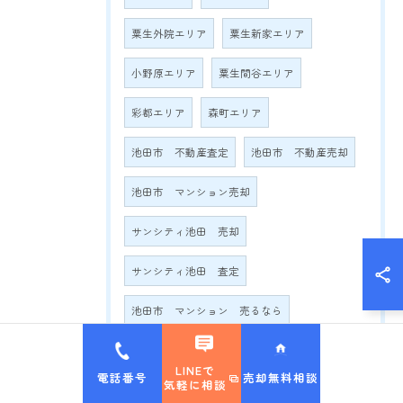
粟生外院エリア
粟生新家エリア
小野原エリア
粟生間谷エリア
彩都エリア
森町エリア
池田市 不動産査定
池田市 不動産売却
池田市 マンション売却
サンシティ池田 売却
サンシティ池田 査定
池田市 マンション 売るなら
池田市 マンション 相場
LINEで
電話番号
売却無料相談
気軽に相談
池田市 不動産会社 おすすめ