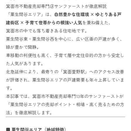
箕面市不動産売却専門店サンファーストが徹底解説
「粟生間谷エリア」は、
自然豊かな住環境 × ゆとりある戸
建街区 × 子育て世帯からの根強い人気
を兼ね備えた、
箕面市の中でも落ち着きある住宅地です。
粟生間谷東・粟生間谷西を中心に、広い区画の戸建が多く、
緑が豊かで閑静。
車移動の利便性も高く、子育て層や定住目的の方から安定し
た人気があります。
北急延伸により、最寄りの「箕面萱野駅」へのアクセス改善
が評価され、粟生間谷エリアの戸建需要も年々上昇していま
す。
本記事では、箕面市不動産売却専門13年のサンファーストが
「粟生間谷エリアの売却ポイント・相場・高く売るための方
法」を徹底解説します。
■ 粟生間谷エリア（地域特徴）