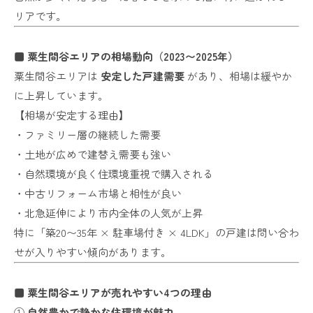
リアです。
■ 粟生間谷エリアの相場動向（2023〜2025年）
粟生間谷エリアは
安定した戸建需要
があり、相場は緩やか
に上昇しています。
【相場が安定する理由】
・ファミリー層の継続した需要
・土地が広めで建替え需要も強い
・自然環境が良く住環境重視で購入される
・中古リフォーム市場と相性が良い
・北急延伸により市内全体の人気が上昇
特に「築20〜35年 × 駐車場付き × 4LDK」の戸建は問い合わ
せが入りやすい傾向があります。
■ 粟生間谷エリアが売れやすい4つの理由
①
自然豊かで静かな住環境が魅力