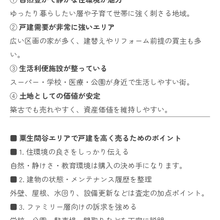
ゆったり暮らしたい層や子育て世帯に強く刺さる地域。
②
戸建需要が非常に強いエリア
広い区画の家が多く、建替えやリフォーム前提の買主も多
い。
③
生活利便施設が整っている
スーパー・学校・医療・公園が身近で生活しやすい街。
④
土地としての価値が安定
築古でも売れやすく、資産価値を維持しやすい。
■ 粟生間谷エリアで戸建を高く売るためのポイント
■ 1. 住環境の良さをしっかり伝える
自然・静けさ・教育環境は購入の決め手になります。
■ 2. 建物の状態・メンテナンス履歴を整理
外壁、屋根、水回り、設備更新などは査定の加点ポイント。
■ 3. ファミリー層向けの訴求を強める