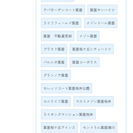
アパガーデンコート箕面
箕面サンハイツ
ライフフィールド箕面
メゾンドール箕面
箕面 不動産売却
メゾン箕面
プラウド箕面
箕面桜ケ丘シティハイツ
パルシオ箕面
箕面コーポラス
グランノア箕面
セレッソコート箕面桜井公園
ユニライフ箕面
マストメゾン箕面桜井
ライオンズマンション箕面桜井
箕面桜ケ丘アインス
セントラル箕面瀬川