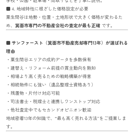
学校・公園・駐車場・間取りなどを丁寧に説明。
■ 4. 地域特性に根ざした価格設定が必要
粟生間谷は地勢・位置・土地形状で大きく価格が変わるた
め、
箕面市専門の不動産会社の査定が最も正確
です。
■ サンファースト（箕面市不動産売却専門13年）が選ばれる
理由
・粟生間谷エリアの成約データを多数保有
・建替え・リフォーム前提の買主動向を熟知
・相場より高く売るための戦略構築が得意
・相続物件にも強い（遺品整理士資格あり）
・残置物・片付け対応可能
・司法書士・税理士と連携しワンストップ対応
・他社査定中でもセカンドオピニオン歓迎
地域密着13年の知識で、“最も高く売れる方法”をご提案しま
す。