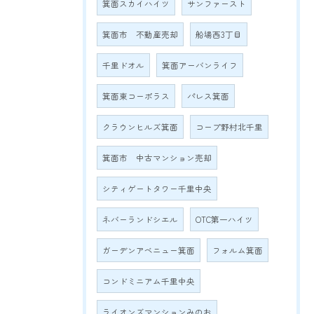
箕面スカイハイツ
サンファースト
箕面市 不動産売却
船場西3丁目
千里ドオル
箕面アーバンライフ
箕面東コーポラス
パレス箕面
クラウンヒルズ箕面
コープ野村北千里
箕面市 中古マンション売却
シティゲートタワー千里中央
ネバーランドシエル
OTC第一ハイツ
ガーデンアベニュー箕面
フォルム箕面
コンドミニアム千里中央
ライオンズマンションみのお