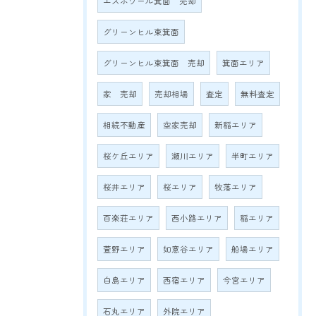
エスポワール箕面 売却
グリーンヒル東箕面
グリーンヒル東箕面 売却
箕面エリア
家 売却
売却相場
査定
無料査定
相続不動産
空家売却
新稲エリア
桜ケ丘エリア
瀬川エリア
半町エリア
桜井エリア
桜エリア
牧落エリア
百楽荘エリア
西小路エリア
稲エリア
萱野エリア
如意谷エリア
船場エリア
白島エリア
西宿エリア
今宮エリア
石丸エリア
外院エリア