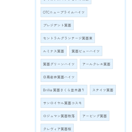
OTCニュープライムハイツ
プレジデント箕面
セントラルグランテージ箕面東
ルミナス箕面
箕面ビューハイツ
箕面グリーンハイツ
アールクレエ箕面
日商岩井箕面ハイツ
Brillia 箕面さくら並木通り
ステイツ箕面
サンロイヤル箕面コスモ
ロジュマン箕面牧落
アービング箕面
クレヴィア箕面桜