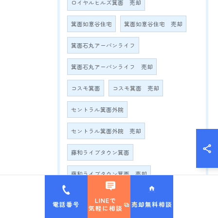
ロイヤルヒルズ箕面 売却
箕面如意谷住宅
箕面如意谷住宅 売却
箕面石丸アーバンライフ
箕面石丸アーバンライフ 売却
コスモ箕面
コスモ箕面 売却
セントラル箕面外院
セントラル箕面外院 売却
藤和ライブタウン箕面
藤和ライブタウン箕面 売却
イニシア箕面小野原
LINEで
電話番号
売却無料相談
気軽に相談
イニシア箕面小野原 売却