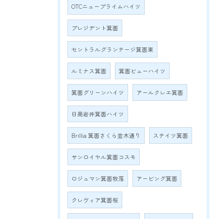
OTCニュープライムハイツ
プレジデント箕面
セントラルグランテージ箕面東
ルミナス箕面
箕面ビューハイツ
箕面グリーンハイツ
アールクレエ箕面
日商岩井箕面ハイツ
Brillia 箕面さくら並木通り
ステイツ箕面
サンロイヤル箕面コスモ
ロジュマン箕面牧落
アービング箕面
クレヴィア箕面桜