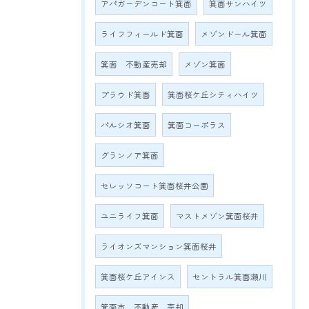
アパガーデンコート箕面
箕面サンハイツ
ライフフィールド箕面
メゾンドール箕面
箕面 不動産売却
メゾン箕面
プラウド箕面
箕面桜ケ丘シティハイツ
パルシオ箕面
箕面コーポラス
グランノア箕面
セレッソコート箕面桜井公園
ユニライフ箕面
マストメゾン箕面桜井
ライオンズマンション箕面桜井
箕面桜ケ丘アインス
セントラル箕面瀬川
箕面市 不動産 売却