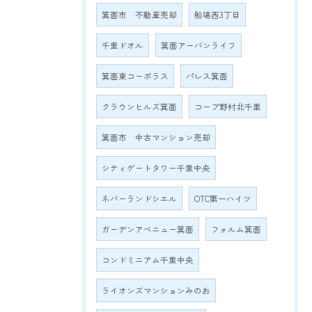
箕面市 不動産売却
船場西3丁目
千里ドオル
箕面アーバンライフ
箕面東コーポラス
パレス箕面
クラウンヒルズ箕面
コープ野村北千里
箕面市 中古マンション売却
シティゲートタワー千里中央
ネバーランドシエル
OTC第一ハイツ
ガーデンアベニュー箕面
フォルム箕面
コンドミニアム千里中央
ライオンズマンションみのお