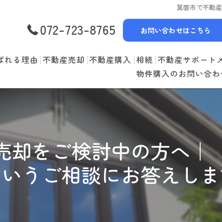
箕面市で不動
072-723-8765
お問い合わせはこちら
ばれる理由
不動産売却
不動産購入
相続
不動産サポート
物件購入のお問い合わ
選べる3つの売却スタイル
物件一覧
リースバック
売却の流れ
購入の流れ
空家管理
住み替えの流れ
住宅ローン
賃貸管理
売却をご検討中の方へ｜
売却実績
住み替えサポート
というご相談にお答えしま
当社お預かり物件
無料査定