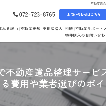
不動産遺
072-723-8765
お問い合わせはこちら
ばれる理由
不動産売却
不動産購入
相続
不動産サポート
物件購入のお問い合わ
選べる3つの売却スタイル
物件一覧
リースバック
売却の流れ
購入の流れ
空家管理
住み替えの流れ
住宅ローン
賃貸管理
で不動産遺品整理サービ
売却実績
住み替えサポート
ける費用や業者選びのポイ
当社お預かり物件
無料査定