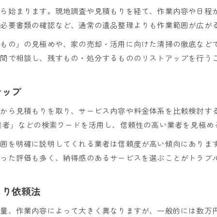
から始まります。現地調査や見積もりを経て、作業内容や日程
遺品整理業者の評判や口コミ活用のポイント
、必要書類の確認など、通常の遺品整理よりも作業範囲が広が
遺品整理の悪質業者を避ける具体的な注意点
優良な遺品整理業者選びで実家片付けが安心
いもの」の見極めや、家の売却・活用に向けた清掃の徹底など
族間で相談し、残すもの・処分するもののリストアップを行う
遺品整理業者トラブル事例とその対策方法
遺品整理で失敗しないための業者選びの秘訣
テップ
不動産遺品整理で失敗しない業者選びの基準
遺品整理サービスの選び方と優良業者の特徴
者から見積もりを取り、サービス内容や料金体系を比較検討す
実家片付けでトラブルを防ぐための業者選定法
業者」などの検索ワードを活用し、信頼性の高い業者を見極め
遺品整理業者の評判を見極めるポイント解説
範囲を明確に説明してくれる業者は信頼度が高い傾向にありま
遺品整理やばい業者を避けるための対策法
いった評価も多く、納得感のあるサービスを選ぶことがトラブ
もり依頼法
の量、作業内容によって大きく異なりますが、一般的には数万