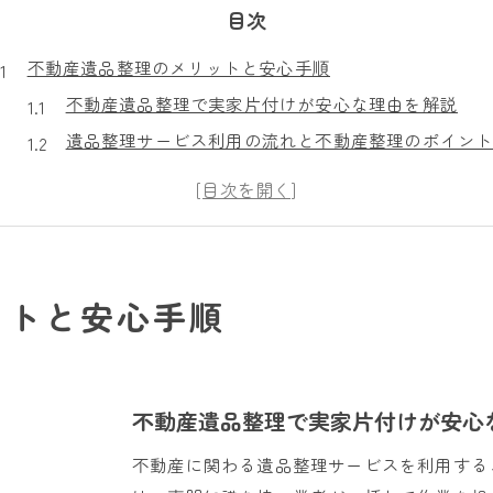
目次
不動産遺品整理のメリットと安心手順
不動産遺品整理で実家片付けが安心な理由を解説
遺品整理サービス利用の流れと不動産整理のポイン
信頼できる遺品整理業者選びの基本ステップ
不動産遺品整理の費用相場と賢い見積もり依頼法
遺品整理でトラブルを避けるための注意点
実家の片付けで注意すべき遺品整理の要点
ットと安心手順
不動産遺品整理で捨ててはいけない物の見極め方
遺品整理で注意するべき業者選びのチェック項目
実家の遺品整理で優良業者を探すコツ
不動産遺品整理で実家片付けが安心
遺品整理の現場でよくあるトラブルと回避策
不動産に関わる遺品整理サービスを利用する
遺品整理費用を抑えるための片付け準備法