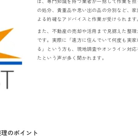
は、専門知識を持つ業者が一括して作業を担
大切な思い出を守る遺品整理サービス活用術
の処分、貴重品や思い出の品の分別など、家
遺品整理で写真や手紙を丁寧に残す方法解説
よる的確なアドバイスと作業が受けられます
不動産遺品整理で失敗しない思い出品の扱い方
また、不動産の売却や活用まで見据えた整理
遺品の供養や買取サービスを活用した整理術
です。実際に「遠方に住んでいて何度も実家
遺品整理で大切な品を守る業者選びの基準
る」という方も、現地調査やオンライン対応
遺品整理サービスで実家の片付けがスムーズに
たという声が多く聞かれます。
不動産遺品整理が初めてなら知っておきたい基礎知識
不動産遺品整理の流れと手順をやさしく解説
初めての遺品整理で気をつけるべき注意点とは
不動産遺品整理を安心して進めるコツ
遺品整理の費用相場と賢い業者選びの知識
遺品整理で発生しやすいトラブルの回避法
信頼できる遺品整理優良業者を見極める方法
整理のポイント
不動産遺品整理で安心な優良業者の見分け方