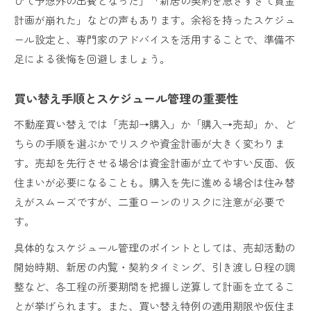
びて予想外の出費となった」「新居の契約を急ぎすぎて資金
計画が崩れた」などの声もあります。余裕を持ったスケジュ
ール設定と、専門家のアドバイスを活用することで、準備不
足による後悔を回避しましょう。
買い替え手順とスケジュール管理の重要性
不動産買い替えでは「売却→購入」か「購入→売却」か、ど
ちらの手順を選ぶかでリスクや資金計画が大きく変わりま
す。売却を先行させる場合は資金計画が立てやすい反面、仮
住まいが必要になることも。購入を先に進める場合は住み替
えがスムーズですが、二重ローンのリスクに注意が必要で
す。
具体的なスケジュール管理のポイントとしては、売却活動の
開始時期、新居の内覧・契約タイミング、引き渡し日程の調
整など、各工程の所要期間を把握し逆算して計画を立てるこ
とが挙げられます。また、買い替え特例の適用期限や仮住ま