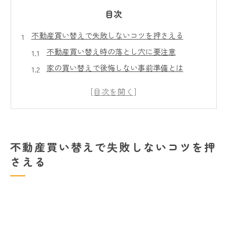
目次
不動産買い替えで失敗しないコツを押さえる
不動産買い替え時の落とし穴に要注意
家の買い替えで後悔しない事前準備とは
不動産買い替えの手順と流れを解説します
買い替えでよくある失敗例と回避策
家の買い替えが難しいと感じる理由を整理
買い替え特例や控除活用の実践的な注意点
不動産買い替えで失敗しないコツを押
不動産買い替え特例を賢く使うためのポイント
さえる
3,000万円控除活用時の注意点を徹底解説
買い替え特例の適用条件と落とし穴に注意
不動産買い替えで節税を成功させるコツ
買い替え時に税金負担を抑える実践法