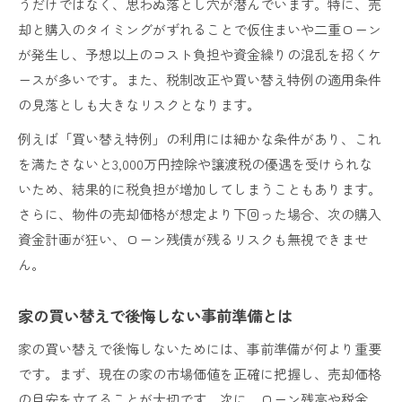
うだけではなく、思わぬ落とし穴が潜んでいます。特に、売
家の買い替えでありがちな準備不足を防ぐ
却と購入のタイミングがずれることで仮住まいや二重ローン
買い替え手順とスケジュール管理の重要性
が発生し、予想以上のコスト負担や資金繰りの混乱を招くケ
不動産買い替えで事前に確認すべきこと
ースが多いです。また、税制改正や買い替え特例の適用条件
手間を減らすための買い替え事前準備法
の見落としも大きなリスクとなります。
知らないと損する節税策と5年ルールの落とし穴
例えば「買い替え特例」の利用には細かな条件があり、これ
不動産買い替え時の節税で見落としがちな点
を満たさないと3,000万円控除や譲渡税の優遇を受けられな
5年ルールが不動産買い替えに与える影響
いため、結果的に税負担が増加してしまうこともあります。
節税を意識した買い替えタイミングの選び方
さらに、物件の売却価格が想定より下回った場合、次の購入
不動産買い替えで注意すべき税制改正の罠
資金計画が狂い、ローン残債が残るリスクも無視できませ
5年ルール違反によるリスクと対策を解説
ん。
家の買い替えで後悔しない事前準備とは
家の買い替えで後悔しないためには、事前準備が何より重要
です。まず、現在の家の市場価値を正確に把握し、売却価格
の目安を立てることが大切です。次に、ローン残高や税金、