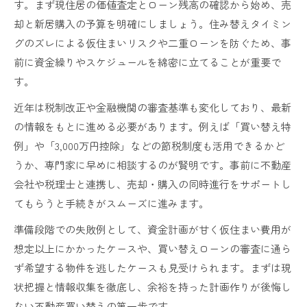
す。まず現住居の価値査定とローン残高の確認から始め、売
却と新居購入の予算を明確にしましょう。住み替えタイミン
グのズレによる仮住まいリスクや二重ローンを防ぐため、事
前に資金繰りやスケジュールを綿密に立てることが重要で
す。
近年は税制改正や金融機関の審査基準も変化しており、最新
の情報をもとに進める必要があります。例えば「買い替え特
例」や「3,000万円控除」などの節税制度も活用できるかど
うか、専門家に早めに相談するのが賢明です。事前に不動産
会社や税理士と連携し、売却・購入の同時進行をサポートし
てもらうと手続きがスムーズに進みます。
準備段階での失敗例として、資金計画が甘く仮住まい費用が
想定以上にかかったケースや、買い替えローンの審査に通ら
ず希望する物件を逃したケースも見受けられます。まずは現
状把握と情報収集を徹底し、余裕を持った計画作りが後悔し
ない不動産買い替えの第一歩です。