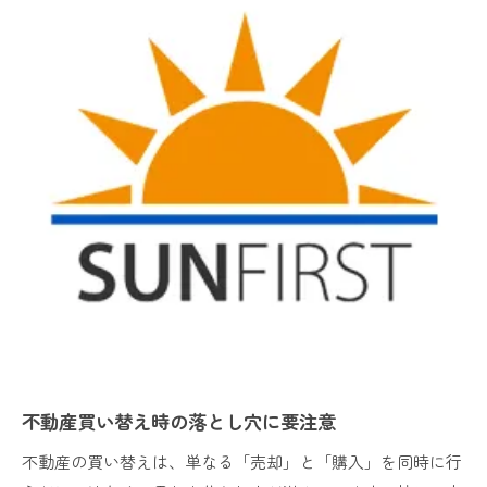
家買い替え時の後悔を防ぐ資金計画のポイント
家の買い替えで後悔しない資金計画の立て方
不動産買い替え時のローン残債対策を解説
買い替え費用の見積もりと注意すべき点
仮住まい費用も含めた資金計画のコツ
資金計画で失敗しがちなポイントを解説
住宅ローン残債が不安な方へ伝えたい対策法
不動産買い替え時の住宅ローン残債解消法
ローン残高がある場合の買い替え注意点
家買い替え時に残債を減らすポイント
二重ローンリスクを回避する実践的対策
不動産買い替えとローン完済のコツを解説
不動産買い替え時の落とし穴に要注意
買い替え時に苦労しないための事前準備とは
不動産買い替え時のスムーズな準備手順
不動産の買い替えは、単なる「売却」と「購入」を同時に行