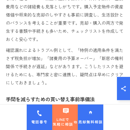
費用などの諸経費も見落としがちです。購入予定物件の資産
価値や将来的な売却のしやすさも事前に調査し、生活設計と
のバランスを考えることが重要です。売却・購入の両方で発
生する書類や手続きも多いため、チェックリストを作成して
おくと安心です。
確認漏れによるトラブル例として、「特例の適用条件を満た
さず税負担が増加」「諸費用の予算オーバー」「新居の権利
関係で手続きが遅延」などがあります。こうしたリスクを避
けるためにも、専門家と密に連携し、疑問点は早めにクリア
にしておきましょう。
手間を減らすための買い替え事前準備法
不動産買い替えの手間を減らすには、事前準備の徹底が不可
欠です。まずは売却・購入両方のスケジュールと必要書類を
LINEで
電話番号
売却無料相談
気軽に相談
リストアップし、進行管理を明確にしましょう。不動産会社