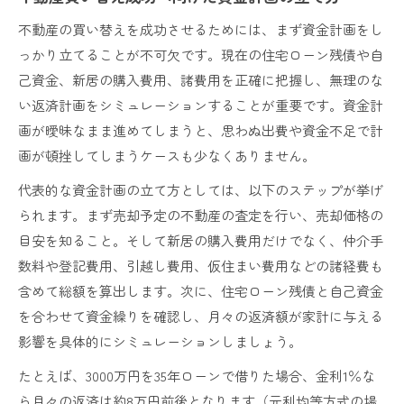
不動産買い替えで選ぶローンの違いを比較
不動産の買い替えを成功させるためには、まず資金計画をし
っかり立てることが不可欠です。現在の住宅ローン残債や自
ダブルローンの仕組みと返済リスク解説
己資金、新居の購入費用、諸費用を正確に把握し、無理のな
住み替えローンの特徴と利用メリット
い返済計画をシミュレーションすることが重要です。資金計
不動産買い替えに強い銀行の選び方ポイント
画が曖昧なまま進めてしまうと、思わぬ出費や資金不足で計
買い替え時に注意すべき借入条件の違い
画が頓挫してしまうケースも少なくありません。
理想の住み替えを実現する銀行選びのポイント
代表的な資金計画の立て方としては、以下のステップが挙げ
不動産買い替えで重視したい銀行選定基準
られます。まず売却予定の不動産の査定を行い、売却価格の
住宅ローン比較で差がつくポイントを解説
目安を知ること。そして新居の購入費用だけでなく、仲介手
住み替えローン取扱い銀行の特徴を比較
数料や登記費用、引越し費用、仮住まい費用などの諸経費も
ダブルローン対応可能な金融機関の見極め
含めて総額を算出します。次に、住宅ローン残債と自己資金
銀行ごとの金利と手数料の違いを把握
を合わせて資金繰りを確認し、月々の返済額が家計に与える
影響を具体的にシミュレーションしましょう。
たとえば、3000万円を35年ローンで借りた場合、金利1％な
ら月々の返済は約8万円前後となります（元利均等方式の場