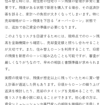
住み替え時には、現住居の住宅ローン残債の管理が非常に重
要です。残債がある状態で新居を購入する場合、その返済計
画を誤ると、家計への負担が大きくなってしまいます。特に
売却価格がローン残債を下回る「オーバーローン」状態で
は、追加で自己資金の準備が必要になります。
このようなリスクを回避するためには、現時点でのローン残
高を金融機関から確認し、売却査定額と照らし合わせること
が大切です。また、住み替えローンを利用することで、旧居
の残債を新居のローンに組み込むことも可能ですが、審査が
厳しくなりがちなので、早めの相談と書類準備が求められま
す。
実際の現場では、残債が想定以上に残っていたために買い替
え計画が遅延した例もあります。日頃からローンの繰り上げ
返済を検討したり、売却のタイミングを見極めることで、残
債リスクを最小限に抑えることができます。初心者の方は、
資金シミュレーションや専門家への相談を積極的に活用しま