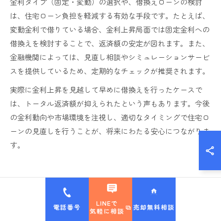
金利タイプ（固定・変動）の選択や、借換えローンの検討
は、住宅ローン負担を軽減する有効な手段です。たとえば、
変動金利で借りている場合、金利上昇局面では固定金利への
借換えを検討することで、返済額の安定が図れます。また、
金融機関によっては、見直し相談やシミュレーションサービ
スを提供しているため、定期的なチェックが推奨されます。
実際に金利上昇を見越して早めに借換えを行ったケースで
は、トータル返済額が抑えられたという声もあります。今後
の金利動向や市場環境を注視し、適切なタイミングで住宅ロ
ーンの見直しを行うことが、将来にわたる安心につながりま
す。
ダブルローンと住み替えローンの違い
を徹底解説
LINEで
電話番号
売却無料相談
気軽に相談