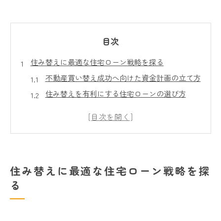
目次
住み替えに最適な住宅ローン戦略を探る
不動産買い替え成功へ向けた資金計画の立て方
住み替えを有利にする住宅ローンの選び方
住宅ローンと不動産買い替えの賢い進め方
買い替え時に知るべき最新ローントレンド
不動産買い替えに役立つ銀行比較ポイント
不動産買い替えで失敗しない資金調達のコツ
住み替えに最適な住宅ローン戦略を探
不動産買い替えで押さえたい資金調達術
る
住み替え時の住宅ローン残債管理の重要性
ダブルローンを避ける資金計画のポイント
仮住まい費用を抑える不動産買い替え対策