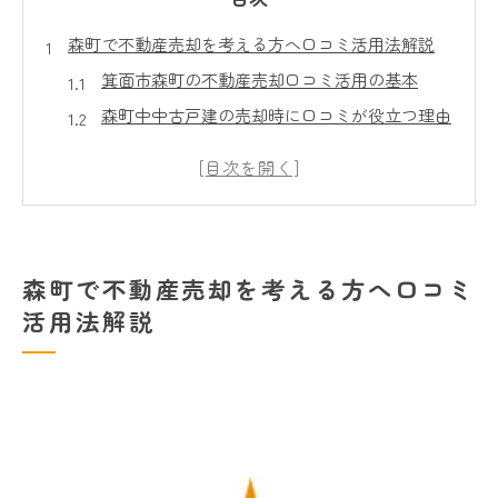
森町で不動産売却を考える方へ口コミ活用法解説
箕面市森町の不動産売却口コミ活用の基本
森町中中古戸建の売却時に口コミが役立つ理由
箕面市森町の不動産売却成功談と口コミの共通
点
スーモ森町情報と口コミの使い分け方
森町物件の売却で口コミを最大限活用するコツ
森町で不動産売却を考える方へ口コミ
箕面市森町の不動産売却口コミの本音と実感
活用法解説
森町不動産売却の口コミが語るリアルな体験
箕面市森町の売却口コミから見える評価ポイン
ト
森町中中古戸建の口コミに多い満足と不満点
口コミにみる箕面新町戸建て売却の実感とは
スーモ森町の口コミ評価と利用者の声まとめ