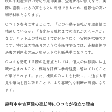
域の不動産会社の対応や売却実績、査定価格の傾向など、実
際に経験した方の声をもとに判断できるため、信頼性の高い
箕面市森町で売却成功者の口コミ活用法
判断材料となります。
スーモ森町の口コミから学ぶ売却事例
森町物件口コミで注意すべき落とし穴とは
口コミを参考にすることで、「どの不動産会社が地域事情に
精通しているか」「査定から成約までの流れがスムーズか」
口コミに見る箕面市森町不動産会社の信頼性
など、ネット上の情報だけでは分かりにくい実態を把握でき
箕面市森町で安心できる不動産売却の進め方
ます。特に箕面市森町のような高級住宅街では、売却事例や
口コミを活用した箕面市森町不動産売却の進行
過去の利用者の満足度が大きな判断基準になります。
法
口コミを活用する際の注意点としては、個人の体験談には主
森町中中古戸建売却で安心を得るポイント
観が含まれること、極端な評価は参考程度に留めておくこと
箕面市森町の売却時に選ぶべき会社の口コミ活
が挙げられます。また、複数の口コミを比較し、共通する意
用
見や傾向を読み取ることで、より客観的な判断が可能になり
口コミ情報でトラブル回避する不動産売却術
ます。
スーモ森町口コミも参考にした信頼できる進め
方
森町中中古戸建の売却時に口コミが役立つ理由