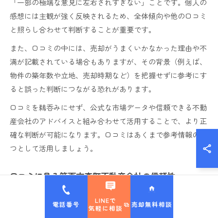
「一部の極端な意見に左右されすぎない」ことです。個人の
感想には主観が強く反映されるため、全体傾向や他の口コミ
と照らし合わせて判断することが重要です。
また、口コミの中には、売却がうまくいかなかった理由や不
満が記載されている場合もありますが、その背景（例えば、
物件の築年数や立地、売却時期など）を把握せずに参考にす
ると誤った判断につながる恐れがあります。
口コミを鵜呑みにせず、公式な市場データや信頼できる不動
産会社のアドバイスと組み合わせて活用することで、より正
確な判断が可能になります。口コミはあくまで参考情報の一
つとして活用しましょう。
口コミに見る箕面市森町不動産会社の信頼性
口コミから見えてくる箕面市森町の不動産会社の信頼性は、
LINEで
電話番号
売却無料相談
「地域事情への精通度」と「提案力」が大きなポイントで
気軽に相談