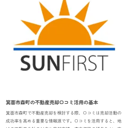
スーモ森町情報と口コミ比較で見極める売却術
箕面市森町の不動産売却でスーモ口コミを活用
森町物件売却に口コミ比較が大切な理由
森町中中古物件情報と口コミの違いを知る
スーモ森町情報と口コミから学ぶ売却の極意
箕面新町戸建て売却時の口コミ比較のポイント
口コミに学ぶ箕面市森町の不動産相場の理解法
口コミから読み解く箕面市森町の不動産相場
森町中中古戸建の相場を口コミで把握する方法
箕面市森町不動産売却時に役立つ口コミ情報
スーモ森町口コミと実際の相場の違いとは
箕面市森町の不動産売却口コミ活用の基本
森町物件の売却相場を口コミで比較検討する
箕面市森町で不動産売却を検討する際、口コミは売却活動の
森町の中古戸建売却で注目すべき口コミポイント
成功率を高める重要な情報源です。口コミを活用すると、地
森町中中古戸建売却の口コミで重要な視点