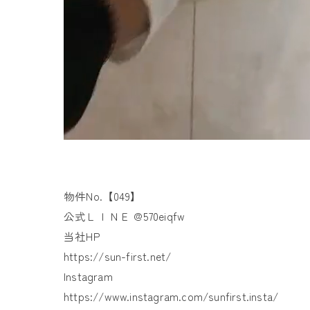
物件No.【049】
公式ＬＩＮＥ @570eiqfw
当社HP
https://sun-first.net/
Instagram
https://www.instagram.com/sunfirst.insta/