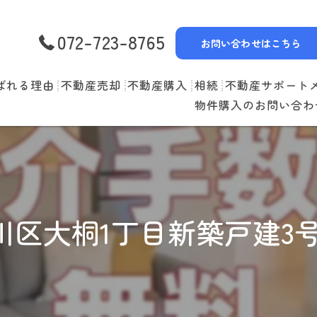
072-723-8765
お問い合わせはこちら
ばれる理由
不動産売却
不動産購入
相続
不動産サポート
物件購入のお問い合わ
選べる3つの売却スタイル
物件一覧
リースバック
売却の流れ
購入の流れ
空家管理
住み替えの流れ
住宅ローン
賃貸管理
川区大桐1丁目新築戸建3号
売却実績
住み替えサポート
当社お預かり物件
無料査定