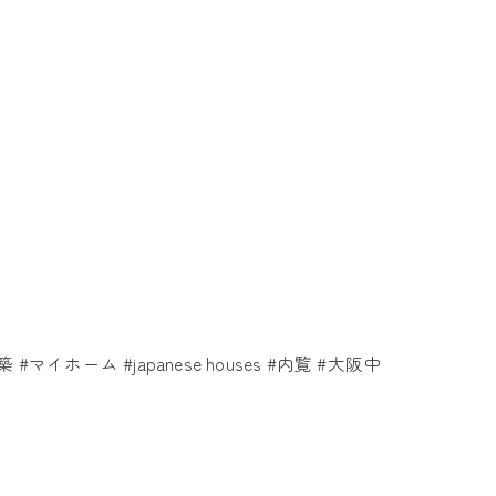
​ #マイホーム​ #japanese​ houses #内覧​ #大阪中