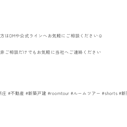
方はDMや公式ラインへお気軽にご相談ください☺️
是非ご相談だけでもお気軽に当社へご連絡ください
​ #不動産​ #新築戸建​ #roomtour​ #ルームツアー​ #shorts​ #新築