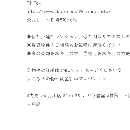
Tik Tok
https://www.tiktok.com/@sunfirst.tiktok
公式ＬＩＮＥ @570eiqfw
☀似た戸建やマンション、似た間取りでお探しの
☀賃貸物件のご相談もお気軽に連絡ください
☀家の売却をお考えの方、住替えをお考えの方
🎈物件の詳細はDMにてメッセージください🎈
🎈こちらの物件資金計画プレゼント🎈
#内見​ #東淀川区​ #4ldk​ #だいどう豊里​ #賃貸​ #上新庄
古戸建​