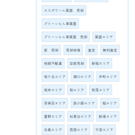
エスポワール箕面 売却
グリーンヒル東箕面
グリーンヒル東箕面 売却
箕面エリア
家 売却
売却相場
査定
無料査定
相続不動産
空家売却
新稲エリア
桜ケ丘エリア
瀬川エリア
半町エリア
桜井エリア
桜エリア
牧落エリア
百楽荘エリア
西小路エリア
稲エリア
萱野エリア
如意谷エリア
船場エリア
白島エリア
西宿エリア
今宮エリア