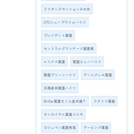
ライオンズマンションみのお
OTCニュープライムハイツ
プレジデント箕面
セントラルグランテージ箕面東
ルミナス箕面
箕面ビューハイツ
箕面グリーンハイツ
アールクレエ箕面
日商岩井箕面ハイツ
Brillia 箕面さくら並木通り
ステイツ箕面
サンロイヤル箕面コスモ
ロジュマン箕面牧落
アービング箕面