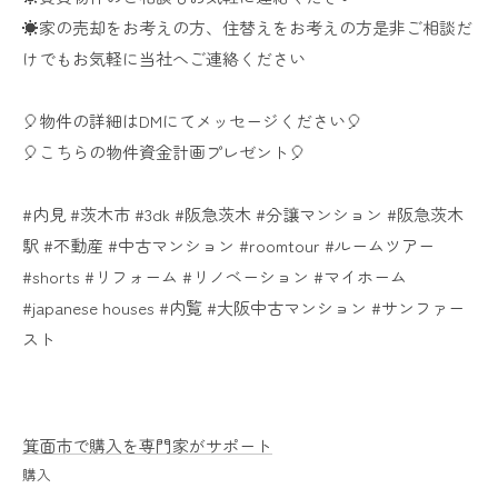
☀家の売却をお考えの方、住替えをお考えの方是非ご相談だ
けでもお気軽に当社へご連絡ください
🎈物件の詳細はDMにてメッセージください🎈
🎈こちらの物件資金計画プレゼント🎈
#内見​ #茨木市​ #3dk​ #阪急茨木​ #分譲マンション​ #阪急茨木
駅​ #不動産​ #中古マンション​ #roomtour​ #ルームツアー​
#shorts​ #リフォーム​ #リノベーション​ #マイホーム​
#japanese​ houses #内覧​ #大阪中古マンション​ #サンファー
スト​
箕面市で購入を専門家がサポート
購入