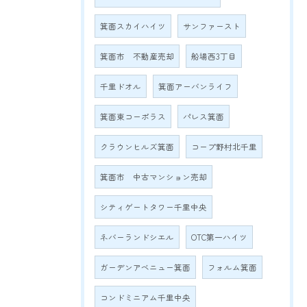
箕面スカイハイツ
サンファースト
箕面市 不動産売却
船場西3丁目
千里ドオル
箕面アーバンライフ
箕面東コーポラス
パレス箕面
クラウンヒルズ箕面
コープ野村北千里
箕面市 中古マンション売却
シティゲートタワー千里中央
ネバーランドシエル
OTC第一ハイツ
ガーデンアベニュー箕面
フォルム箕面
コンドミニアム千里中央