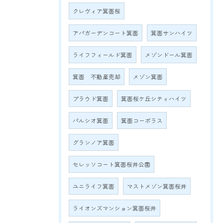
クレヴィア箕面桜
アパガーデンコート箕面
箕面サンハイツ
ライフフィールド箕面
メゾンドール箕面
箕面 不動産売却
メゾン箕面
プラウド箕面
箕面桜ケ丘シティハイツ
パルシオ箕面
箕面コーポラス
グランノア箕面
セレッソコート箕面桜井公園
ユニライフ箕面
マストメゾン箕面桜井
ライオンズマンション箕面桜井