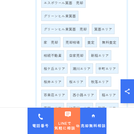
エスポワール箕面 売却
グリーンヒル東箕面
グリーンヒル東箕面 売却
箕面エリア
家 売却
売却相場
査定
無料査定
相続不動産
空家売却
新稲エリア
桜ケ丘エリア
瀬川エリア
半町エリア
桜井エリア
桜エリア
牧落エリア
百楽荘エリア
西小路エリア
稲エリア
萱野エリア
如意谷エリア
船場エリア
白島エリア
西宿エリア
今宮エリア
LINEで
電話番号
売却無料相談
気軽に相談