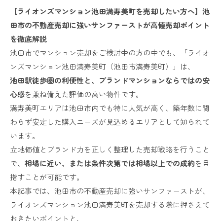
【ライオンズマンション池田満寿美町を売却したい方へ】池
田市の不動産売却に強いサンファーストが高値売却ポイント
を徹底解説
池田市でマンション売却をご検討中の方の中でも、「ライオ
ンズマンション池田満寿美町（池田市満寿美町）」は、
池田駅徒歩圏の利便性と、ブランドマンションならではの安
心感
を兼ね備えた評価の高い物件です。
満寿美町エリアは池田市内でも特に人気が高く、築年数に関
わらず安定した購入ニーズが見込めるエリアとして知られて
います。
立地価値とブランド力を正しく整理した売却戦略を行うこと
で、
相場に近い、または条件次第では相場以上での成約
を目
指すことが可能です。
本記事では、池田市の不動産売却に強いサンファーストが、
ライオンズマンション池田満寿美町を売却する際に押さえて
おきたいポイントと、