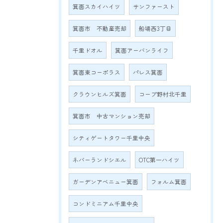
箕面スカイハイツ
サンファースト
箕面市 不動産売却
船場西3丁目
千里ドオル
箕面アーバンライフ
箕面東コーポラス
パレス箕面
クラウンヒルズ箕面
コープ野村北千里
箕面市 中古マンション売却
シティゲートタワー千里中央
ネバーランドシエル
OTC第一ハイツ
ガーデンアベニュー箕面
フォルム箕面
コンドミニアム千里中央