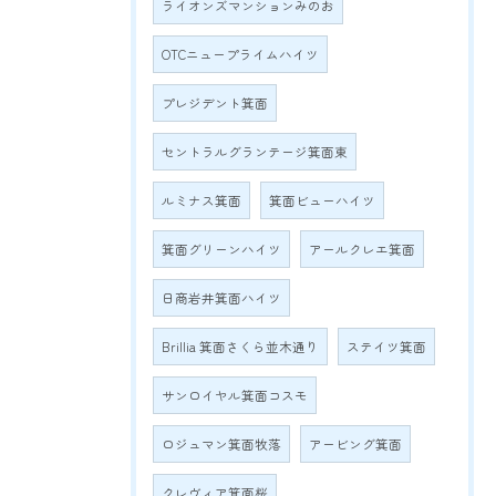
ライオンズマンションみのお
OTCニュープライムハイツ
プレジデント箕面
セントラルグランテージ箕面東
ルミナス箕面
箕面ビューハイツ
箕面グリーンハイツ
アールクレエ箕面
日商岩井箕面ハイツ
Brillia 箕面さくら並木通り
ステイツ箕面
サンロイヤル箕面コスモ
ロジュマン箕面牧落
アービング箕面
クレヴィア箕面桜