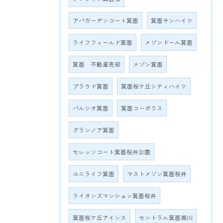
アパガーデンコート箕面
箕面サンハイツ
ライフフィールド箕面
メゾンドール箕面
箕面 不動産売却
メゾン箕面
プラウド箕面
箕面桜ケ丘シティハイツ
パルシオ箕面
箕面コーポラス
グランノア箕面
セレッソコート箕面桜井公園
ユニライフ箕面
マストメゾン箕面桜井
ライオンズマンション箕面桜井
箕面桜ケ丘アインス
セントラル箕面瀬川