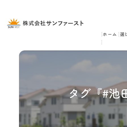
ホーム
選
タグ『#池