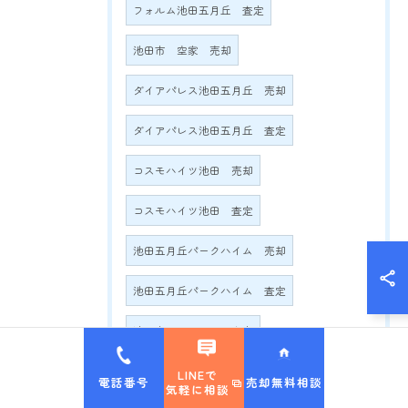
フォルム池田五月丘 査定
池田市 空家 売却
ダイアパレス池田五月丘 売却
ダイアパレス池田五月丘 査定
コスモハイツ池田 売却
コスモハイツ池田 査定
池田五月丘パークハイム 売却
池田五月丘パークハイム 査定
池田市 マンション査定
池田市 マンション うるなら
LINEで
電話番号
売却無料相談
気軽に相談