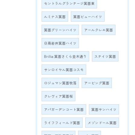
セントラルグランテージ箕面東
ルミナス箕面
箕面ビューハイツ
箕面グリーンハイツ
アールクレエ箕面
日商岩井箕面ハイツ
Brillia 箕面さくら並木通り
ステイツ箕面
サンロイヤル箕面コスモ
ロジュマン箕面牧落
アービング箕面
クレヴィア箕面桜
アパガーデンコート箕面
箕面サンハイツ
ライフフィールド箕面
メゾンドール箕面