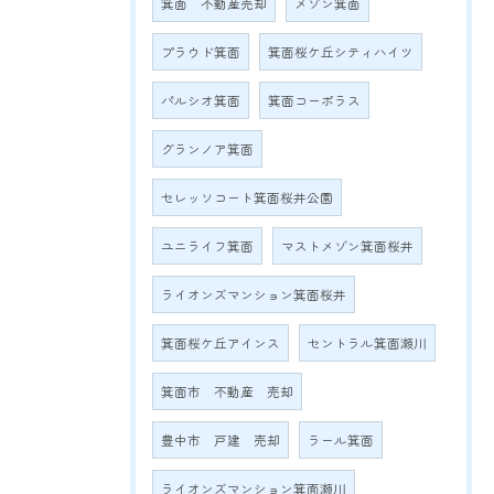
箕面 不動産売却
メゾン箕面
プラウド箕面
箕面桜ケ丘シティハイツ
パルシオ箕面
箕面コーポラス
グランノア箕面
セレッソコート箕面桜井公園
ユニライフ箕面
マストメゾン箕面桜井
ライオンズマンション箕面桜井
箕面桜ケ丘アインス
セントラル箕面瀬川
箕面市 不動産 売却
豊中市 戸建 売却
ラール箕面
ライオンズマンション箕面瀬川