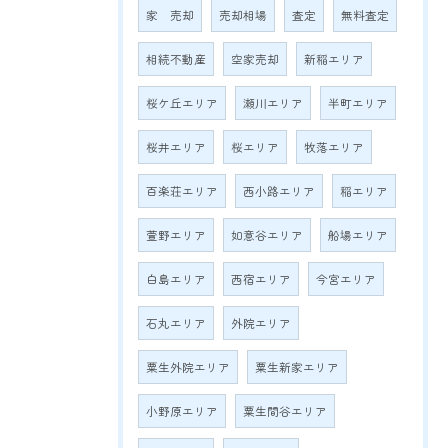
家 売却
売却相場
査定
無料査定
相続不動産
空家売却
新稲エリア
桜ケ丘エリア
瀬川エリア
半町エリア
桜井エリア
桜エリア
牧落エリア
百楽荘エリア
西小路エリア
稲エリア
萱野エリア
如意谷エリア
船場エリア
白島エリア
西宿エリア
今宮エリア
石丸エリア
外院エリア
粟生外院エリア
粟生新家エリア
小野原エリア
粟生間谷エリア