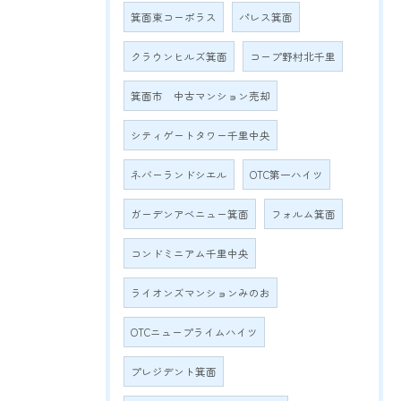
箕面東コーポラス
パレス箕面
クラウンヒルズ箕面
コープ野村北千里
箕面市 中古マンション売却
シティゲートタワー千里中央
ネバーランドシエル
OTC第一ハイツ
ガーデンアベニュー箕面
フォルム箕面
コンドミニアム千里中央
ライオンズマンションみのお
OTCニュープライムハイツ
プレジデント箕面