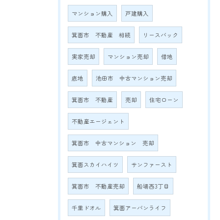
マンション購入
戸建購入
箕面市 不動産 相続
リースバック
実家売却
マンション売却
借地
底地
池田市 中古マンション売却
箕面市 不動産
売却
住宅ローン
不動産エージェント
箕面市 中古マンション 売却
箕面スカイハイツ
サンファースト
箕面市 不動産売却
船場西3丁目
千里ドオル
箕面アーバンライフ