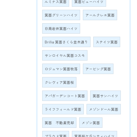
ルミナス箕面
箕面ビューハイツ
箕面グリーンハイツ
アールクレエ箕面
日商岩井箕面ハイツ
Brillia 箕面さくら並木通り
ステイツ箕面
サンロイヤル箕面コスモ
ロジュマン箕面牧落
アービング箕面
クレヴィア箕面桜
アパガーデンコート箕面
箕面サンハイツ
ライフフィールド箕面
メゾンドール箕面
箕面 不動産売却
メゾン箕面
プラウド箕面
箕面桜ケ丘シティハイツ