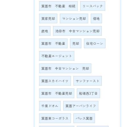
箕面市 不動産 相続
リースバック
実家売却
マンション売却
借地
底地
池田市 中古マンション売却
箕面市 不動産
売却
住宅ローン
不動産エージェント
箕面市 中古マンション 売却
箕面スカイハイツ
サンファースト
箕面市 不動産売却
船場西3丁目
千里ドオル
箕面アーバンライフ
箕面東コーポラス
パレス箕面