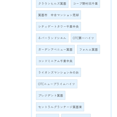
クラウンヒルズ箕面
コープ野村北千里
箕面市 中古マンション売却
シティゲートタワー千里中央
ネバーランドシエル
OTC第一ハイツ
ガーデンアベニュー箕面
フォルム箕面
コンドミニアム千里中央
ライオンズマンションみのお
OTCニュープライムハイツ
プレジデント箕面
セントラルグランテージ箕面東