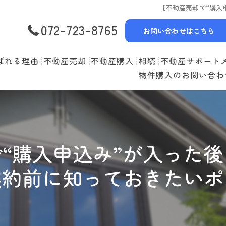
【不動産売却で“購入
072-723-8765
お問い合わせはこちら
ばれる理由
不動産売却
不動産購入
相続
不動産サポート
物件購入のお問い合わ
選べる3つの売却スタイル
物件一覧
リースバック
売却の流れ
購入の流れ
空家管理
住み替えの流れ
住宅ローン
賃貸管理
“購入申込み”が入った
売却実績
住み替えサポート
契約前に知っておきたいポ
当社お預かり物件
無料査定