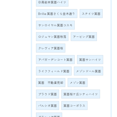
日商岩井箕面ハイツ
Brillia 箕面さくら並木通り
ステイツ箕面
サンロイヤル箕面コスモ
ロジュマン箕面牧落
アービング箕面
クレヴィア箕面桜
アパガーデンコート箕面
箕面サンハイツ
ライフフィールド箕面
メゾンドール箕面
箕面 不動産売却
メゾン箕面
プラウド箕面
箕面桜ケ丘シティハイツ
パルシオ箕面
箕面コーポラス