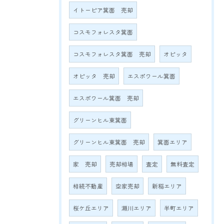
イトーピア箕面 売却
コスモフォレスタ箕面
コスモフォレスタ箕面 売却
オピッタ
オピッタ 売却
エスポワール箕面
エスポワール箕面 売却
グリーンヒル東箕面
グリーンヒル東箕面 売却
箕面エリア
家 売却
売却相場
査定
無料査定
相続不動産
空家売却
新稲エリア
桜ケ丘エリア
瀬川エリア
半町エリア