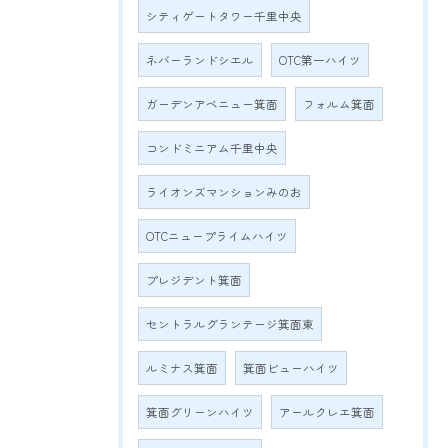
シティゲートタワー千里中央
ネバーランドシエル
OTC第一ハイツ
ガーデンアベニュー箕面
フォルム箕面
コンドミニアム千里中央
ライオンズマンションみのお
OTCニュープライムハイツ
プレジデント箕面
セントラルグランテージ箕面東
ルミナス箕面
箕面ビューハイツ
箕面グリーンハイツ
アールクレエ箕面