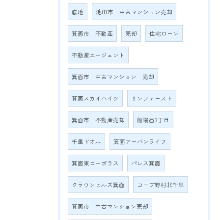
底地
池田市 中古マンション売却
箕面市 不動産
売却
住宅ローン
不動産エージェント
箕面市 中古マンション 売却
箕面スカイハイツ
サンファースト
箕面市 不動産売却
船場西3丁目
千里ドオル
箕面アーバンライフ
箕面東コーポラス
パレス箕面
クラウンヒルズ箕面
コープ野村北千里
箕面市 中古マンション売却