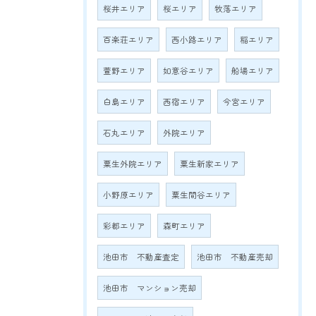
桜井エリア
桜エリア
牧落エリア
百楽荘エリア
西小路エリア
稲エリア
萱野エリア
如意谷エリア
船場エリア
白島エリア
西宿エリア
今宮エリア
石丸エリア
外院エリア
粟生外院エリア
粟生新家エリア
小野原エリア
粟生間谷エリア
彩都エリア
森町エリア
池田市 不動産査定
池田市 不動産売却
池田市 マンション売却