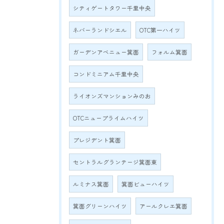
シティゲートタワー千里中央
ネバーランドシエル
OTC第一ハイツ
ガーデンアベニュー箕面
フォルム箕面
コンドミニアム千里中央
ライオンズマンションみのお
OTCニュープライムハイツ
プレジデント箕面
セントラルグランテージ箕面東
ルミナス箕面
箕面ビューハイツ
箕面グリーンハイツ
アールクレエ箕面