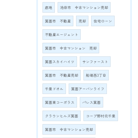
底地
池田市 中古マンション売却
箕面市 不動産
売却
住宅ローン
不動産エージェント
箕面市 中古マンション 売却
箕面スカイハイツ
サンファースト
箕面市 不動産売却
船場西3丁目
千里ドオル
箕面アーバンライフ
箕面東コーポラス
パレス箕面
クラウンヒルズ箕面
コープ野村北千里
箕面市 中古マンション売却