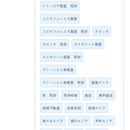
イトーピア箕面 売却
コスモフォレスタ箕面
コスモフォレスタ箕面 売却
オピッタ
オピッタ 売却
エスポワール箕面
エスポワール箕面 売却
グリーンヒル東箕面
グリーンヒル東箕面 売却
箕面エリア
家 売却
売却相場
査定
無料査定
相続不動産
空家売却
新稲エリア
桜ケ丘エリア
瀬川エリア
半町エリア