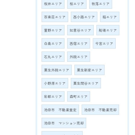
桜井エリア
桜エリア
牧落エリア
百楽荘エリア
西小路エリア
稲エリア
萱野エリア
如意谷エリア
船場エリア
白島エリア
西宿エリア
今宮エリア
石丸エリア
外院エリア
粟生外院エリア
粟生新家エリア
小野原エリア
粟生間谷エリア
彩都エリア
森町エリア
池田市 不動産査定
池田市 不動産売却
池田市 マンション売却