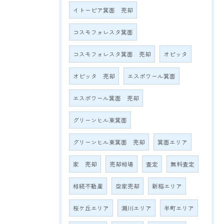
イトーピア箕面 売却
コスモフォレスタ箕面
コスモフォレスタ箕面 売却
オピッタ
オピッタ 売却
エスポワール箕面
エスポワール箕面 売却
グリーンヒル東箕面
グリーンヒル東箕面 売却
箕面エリア
家 売却
売却相場
査定
無料査定
相続不動産
空家売却
新稲エリア
桜ケ丘エリア
瀬川エリア
半町エリア