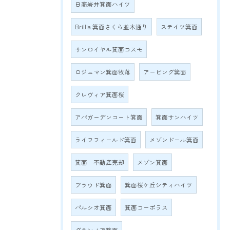
日商岩井箕面ハイツ
Brillia 箕面さくら並木通り
ステイツ箕面
サンロイヤル箕面コスモ
ロジュマン箕面牧落
アービング箕面
クレヴィア箕面桜
アパガーデンコート箕面
箕面サンハイツ
ライフフィールド箕面
メゾンドール箕面
箕面 不動産売却
メゾン箕面
プラウド箕面
箕面桜ケ丘シティハイツ
パルシオ箕面
箕面コーポラス