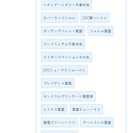
シティゲートタワー千里中央
ネバーランドシエル
OTC第一ハイツ
ガーデンアベニュー箕面
フォルム箕面
コンドミニアム千里中央
ライオンズマンションみのお
OTCニュープライムハイツ
プレジデント箕面
セントラルグランテージ箕面東
ルミナス箕面
箕面ビューハイツ
箕面グリーンハイツ
アールクレエ箕面