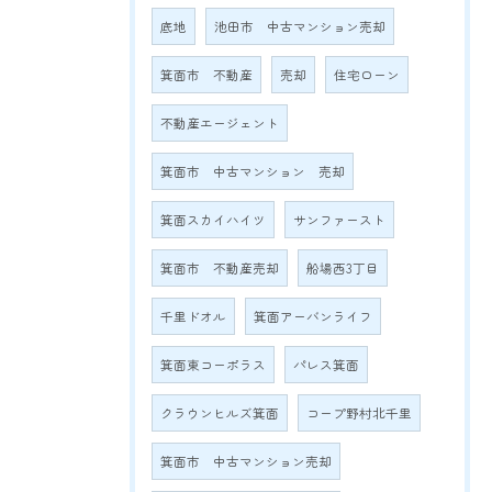
底地
池田市 中古マンション売却
箕面市 不動産
売却
住宅ローン
不動産エージェント
箕面市 中古マンション 売却
箕面スカイハイツ
サンファースト
箕面市 不動産売却
船場西3丁目
千里ドオル
箕面アーバンライフ
箕面東コーポラス
パレス箕面
クラウンヒルズ箕面
コープ野村北千里
箕面市 中古マンション売却