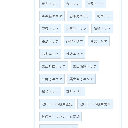
桜井エリア
桜エリア
牧落エリア
百楽荘エリア
西小路エリア
稲エリア
萱野エリア
如意谷エリア
船場エリア
白島エリア
西宿エリア
今宮エリア
石丸エリア
外院エリア
粟生外院エリア
粟生新家エリア
小野原エリア
粟生間谷エリア
彩都エリア
森町エリア
池田市 不動産査定
池田市 不動産売却
池田市 マンション売却