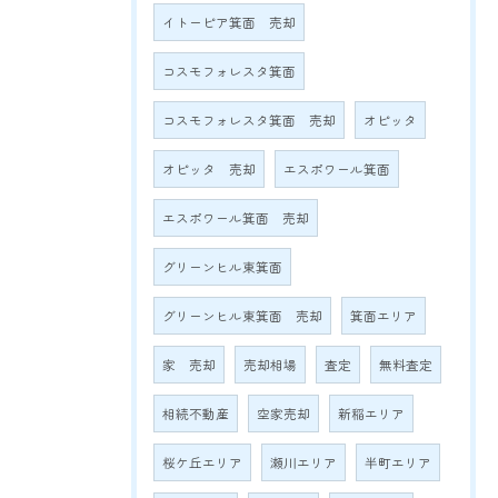
イトーピア箕面 売却
コスモフォレスタ箕面
コスモフォレスタ箕面 売却
オピッタ
オピッタ 売却
エスポワール箕面
エスポワール箕面 売却
グリーンヒル東箕面
グリーンヒル東箕面 売却
箕面エリア
家 売却
売却相場
査定
無料査定
相続不動産
空家売却
新稲エリア
桜ケ丘エリア
瀬川エリア
半町エリア