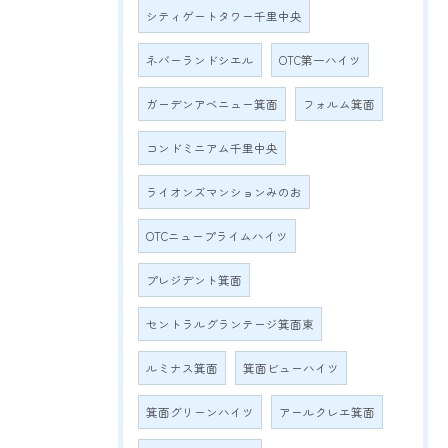
シティゲートタワー千里中央
ネバーランドシエル
OTC第一ハイツ
ガーデンアベニュー箕面
フォルム箕面
コンドミニアム千里中央
ライオンズマンションみのお
OTCニュープライムハイツ
プレジデント箕面
セントラルグランテージ箕面東
ルミナス箕面
箕面ビューハイツ
箕面グリーンハイツ
アールクレエ箕面