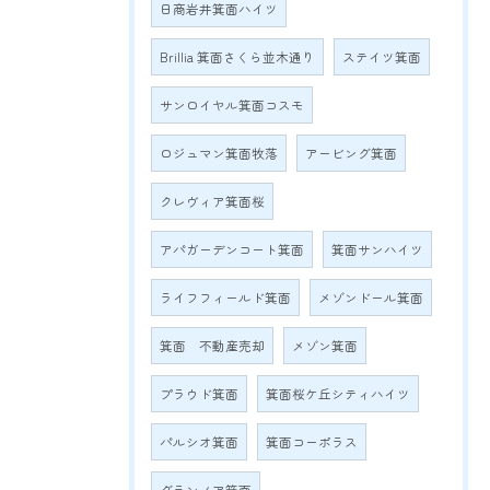
日商岩井箕面ハイツ
Brillia 箕面さくら並木通り
ステイツ箕面
サンロイヤル箕面コスモ
ロジュマン箕面牧落
アービング箕面
クレヴィア箕面桜
アパガーデンコート箕面
箕面サンハイツ
ライフフィールド箕面
メゾンドール箕面
箕面 不動産売却
メゾン箕面
プラウド箕面
箕面桜ケ丘シティハイツ
パルシオ箕面
箕面コーポラス