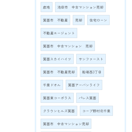
底地
池田市 中古マンション売却
箕面市 不動産
売却
住宅ローン
不動産エージェント
箕面市 中古マンション 売却
箕面スカイハイツ
サンファースト
箕面市 不動産売却
船場西3丁目
千里ドオル
箕面アーバンライフ
箕面東コーポラス
パレス箕面
クラウンヒルズ箕面
コープ野村北千里
箕面市 中古マンション売却