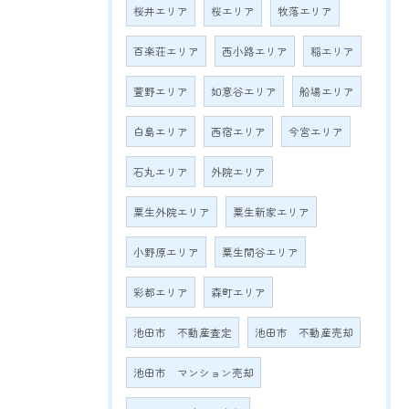
桜井エリア
桜エリア
牧落エリア
百楽荘エリア
西小路エリア
稲エリア
萱野エリア
如意谷エリア
船場エリア
白島エリア
西宿エリア
今宮エリア
石丸エリア
外院エリア
粟生外院エリア
粟生新家エリア
小野原エリア
粟生間谷エリア
彩都エリア
森町エリア
池田市 不動産査定
池田市 不動産売却
池田市 マンション売却