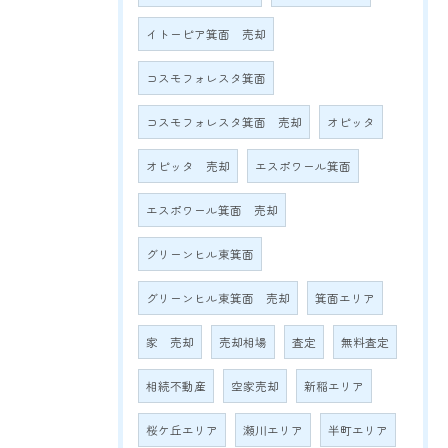
イトーピア箕面 売却
コスモフォレスタ箕面
コスモフォレスタ箕面 売却
オピッタ
オピッタ 売却
エスポワール箕面
エスポワール箕面 売却
グリーンヒル東箕面
グリーンヒル東箕面 売却
箕面エリア
家 売却
売却相場
査定
無料査定
相続不動産
空家売却
新稲エリア
桜ケ丘エリア
瀬川エリア
半町エリア