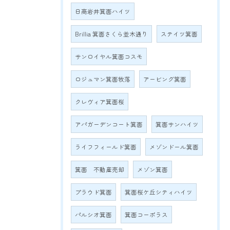
日商岩井箕面ハイツ
Brillia 箕面さくら並木通り
ステイツ箕面
サンロイヤル箕面コスモ
ロジュマン箕面牧落
アービング箕面
クレヴィア箕面桜
アパガーデンコート箕面
箕面サンハイツ
ライフフィールド箕面
メゾンドール箕面
箕面 不動産売却
メゾン箕面
プラウド箕面
箕面桜ケ丘シティハイツ
パルシオ箕面
箕面コーポラス