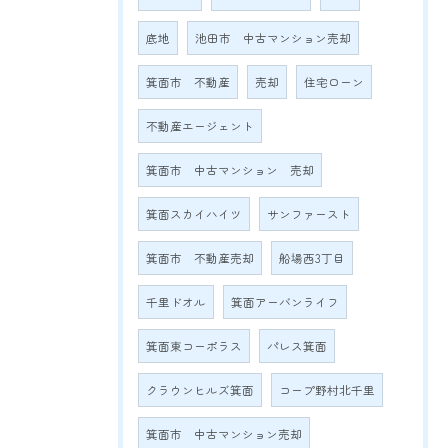
底地
池田市 中古マンション売却
箕面市 不動産
売却
住宅ローン
不動産エージェント
箕面市 中古マンション 売却
箕面スカイハイツ
サンファースト
箕面市 不動産売却
船場西3丁目
千里ドオル
箕面アーバンライフ
箕面東コーポラス
パレス箕面
クラウンヒルズ箕面
コープ野村北千里
箕面市 中古マンション売却