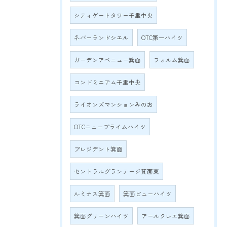
シティゲートタワー千里中央
ネバーランドシエル
OTC第一ハイツ
ガーデンアベニュー箕面
フォルム箕面
コンドミニアム千里中央
ライオンズマンションみのお
OTCニュープライムハイツ
プレジデント箕面
セントラルグランテージ箕面東
ルミナス箕面
箕面ビューハイツ
箕面グリーンハイツ
アールクレエ箕面