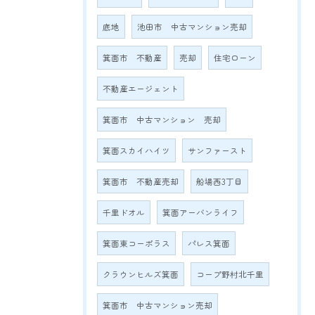
底地
池田市 中古マンション売却
箕面市 不動産
売却
住宅ローン
不動産エージェント
箕面市 中古マンション 売却
箕面スカイハイツ
サンファースト
箕面市 不動産売却
船場西3丁目
千里ドオル
箕面アーバンライフ
箕面東コーポラス
パレス箕面
クラウンヒルズ箕面
コープ野村北千里
箕面市 中古マンション売却