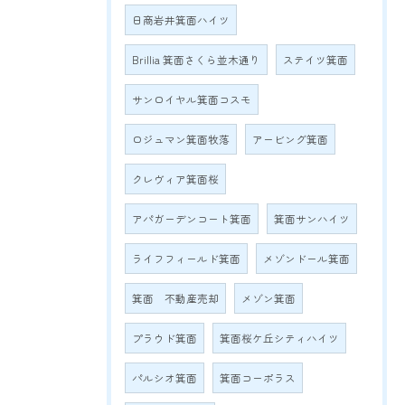
日商岩井箕面ハイツ
Brillia 箕面さくら並木通り
ステイツ箕面
サンロイヤル箕面コスモ
ロジュマン箕面牧落
アービング箕面
クレヴィア箕面桜
アパガーデンコート箕面
箕面サンハイツ
ライフフィールド箕面
メゾンドール箕面
箕面 不動産売却
メゾン箕面
プラウド箕面
箕面桜ケ丘シティハイツ
パルシオ箕面
箕面コーポラス