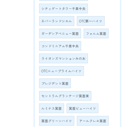
シティゲートタワー千里中央
ネバーランドシエル
OTC第一ハイツ
ガーデンアベニュー箕面
フォルム箕面
コンドミニアム千里中央
ライオンズマンションみのお
OTCニュープライムハイツ
プレジデント箕面
セントラルグランテージ箕面東
ルミナス箕面
箕面ビューハイツ
箕面グリーンハイツ
アールクレエ箕面