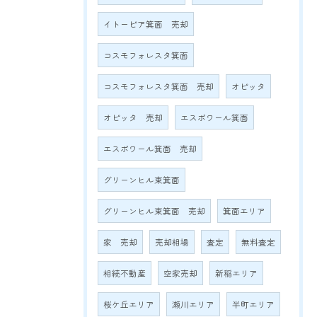
イトーピア箕面 売却
コスモフォレスタ箕面
コスモフォレスタ箕面 売却
オピッタ
オピッタ 売却
エスポワール箕面
エスポワール箕面 売却
グリーンヒル東箕面
グリーンヒル東箕面 売却
箕面エリア
家 売却
売却相場
査定
無料査定
相続不動産
空家売却
新稲エリア
桜ケ丘エリア
瀬川エリア
半町エリア