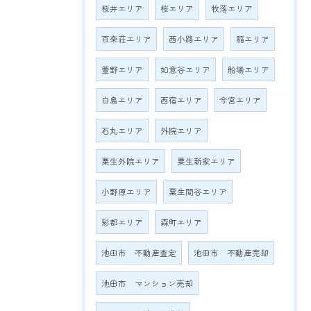
桜井エリア
桜エリア
牧落エリア
百楽荘エリア
西小路エリア
稲エリア
萱野エリア
如意谷エリア
船場エリア
白島エリア
西宿エリア
今宮エリア
石丸エリア
外院エリア
粟生外院エリア
粟生新家エリア
小野原エリア
粟生間谷エリア
彩都エリア
森町エリア
池田市 不動産査定
池田市 不動産売却
池田市 マンション売却