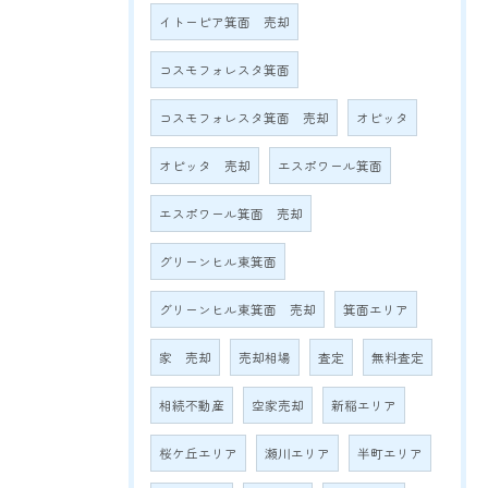
イトーピア箕面 売却
コスモフォレスタ箕面
コスモフォレスタ箕面 売却
オピッタ
オピッタ 売却
エスポワール箕面
エスポワール箕面 売却
グリーンヒル東箕面
グリーンヒル東箕面 売却
箕面エリア
家 売却
売却相場
査定
無料査定
相続不動産
空家売却
新稲エリア
桜ケ丘エリア
瀬川エリア
半町エリア