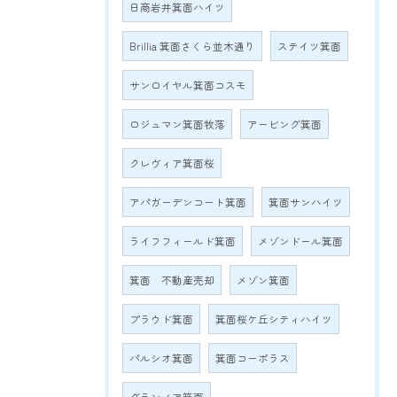
日商岩井箕面ハイツ
Brillia 箕面さくら並木通り
ステイツ箕面
サンロイヤル箕面コスモ
ロジュマン箕面牧落
アービング箕面
クレヴィア箕面桜
アパガーデンコート箕面
箕面サンハイツ
ライフフィールド箕面
メゾンドール箕面
箕面 不動産売却
メゾン箕面
プラウド箕面
箕面桜ケ丘シティハイツ
パルシオ箕面
箕面コーポラス