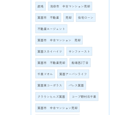
底地
池田市 中古マンション売却
箕面市 不動産
売却
住宅ローン
不動産エージェント
箕面市 中古マンション 売却
箕面スカイハイツ
サンファースト
箕面市 不動産売却
船場西3丁目
千里ドオル
箕面アーバンライフ
箕面東コーポラス
パレス箕面
クラウンヒルズ箕面
コープ野村北千里
箕面市 中古マンション売却