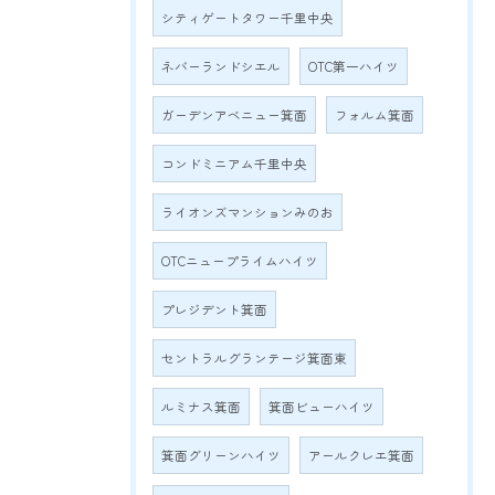
シティゲートタワー千里中央
ネバーランドシエル
OTC第一ハイツ
ガーデンアベニュー箕面
フォルム箕面
コンドミニアム千里中央
ライオンズマンションみのお
OTCニュープライムハイツ
プレジデント箕面
セントラルグランテージ箕面東
ルミナス箕面
箕面ビューハイツ
箕面グリーンハイツ
アールクレエ箕面