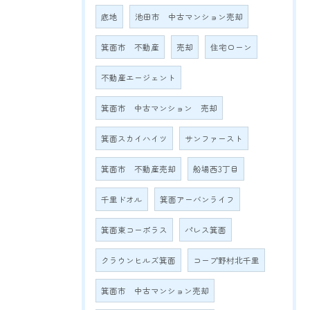
底地
池田市 中古マンション売却
箕面市 不動産
売却
住宅ローン
不動産エージェント
箕面市 中古マンション 売却
箕面スカイハイツ
サンファースト
箕面市 不動産売却
船場西3丁目
千里ドオル
箕面アーバンライフ
箕面東コーポラス
パレス箕面
クラウンヒルズ箕面
コープ野村北千里
箕面市 中古マンション売却