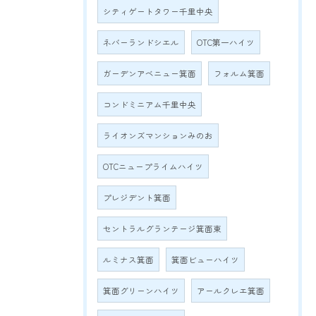
シティゲートタワー千里中央
ネバーランドシエル
OTC第一ハイツ
ガーデンアベニュー箕面
フォルム箕面
コンドミニアム千里中央
ライオンズマンションみのお
OTCニュープライムハイツ
プレジデント箕面
セントラルグランテージ箕面東
ルミナス箕面
箕面ビューハイツ
箕面グリーンハイツ
アールクレエ箕面