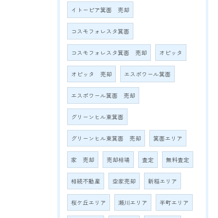
イトーピア箕面 売却
コスモフォレスタ箕面
コスモフォレスタ箕面 売却
オピッタ
オピッタ 売却
エスポワール箕面
エスポワール箕面 売却
グリーンヒル東箕面
グリーンヒル東箕面 売却
箕面エリア
家 売却
売却相場
査定
無料査定
相続不動産
空家売却
新稲エリア
桜ケ丘エリア
瀬川エリア
半町エリア