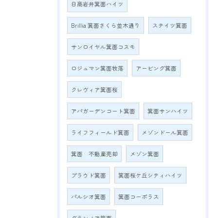
日商岩井箕面ハイツ
Brillia 箕面さくら並木通り
ステイツ箕面
サンロイヤル箕面コスモ
ロジュマン箕面牧落
アービング箕面
クレヴィア箕面桜
アパガーデンコート箕面
箕面サンハイツ
ライフフィールド箕面
メゾンドール箕面
箕面 不動産売却
メゾン箕面
プラウド箕面
箕面桜ケ丘シティハイツ
パルシオ箕面
箕面コーポラス