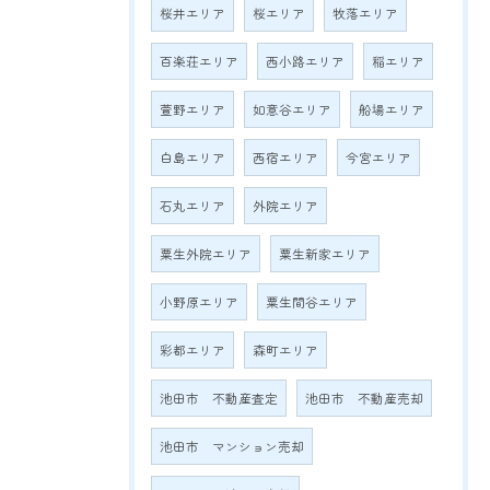
桜井エリア
桜エリア
牧落エリア
百楽荘エリア
西小路エリア
稲エリア
萱野エリア
如意谷エリア
船場エリア
白島エリア
西宿エリア
今宮エリア
石丸エリア
外院エリア
粟生外院エリア
粟生新家エリア
小野原エリア
粟生間谷エリア
彩都エリア
森町エリア
池田市 不動産査定
池田市 不動産売却
池田市 マンション売却