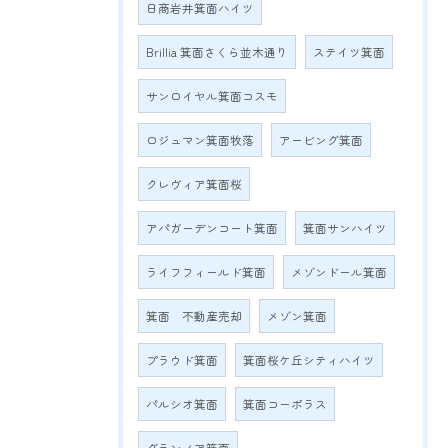
日商岩井箕面ハイツ
Brillia 箕面さくら並木通り
ステイツ箕面
サンロイヤル箕面コスモ
ロジュマン箕面牧落
アービング箕面
クレヴィア箕面桜
アパガーデンコート箕面
箕面サンハイツ
ライフフィールド箕面
メゾンドール箕面
箕面 不動産売却
メゾン箕面
プラウド箕面
箕面桜ケ丘シティハイツ
パルシオ箕面
箕面コーポラス