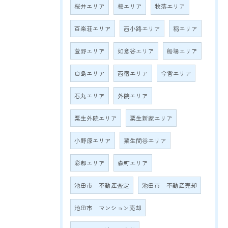
桜井エリア
桜エリア
牧落エリア
百楽荘エリア
西小路エリア
稲エリア
萱野エリア
如意谷エリア
船場エリア
白島エリア
西宿エリア
今宮エリア
石丸エリア
外院エリア
粟生外院エリア
粟生新家エリア
小野原エリア
粟生間谷エリア
彩都エリア
森町エリア
池田市 不動産査定
池田市 不動産売却
池田市 マンション売却