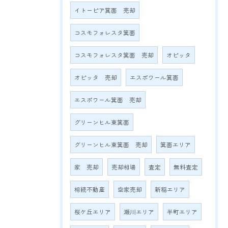
イトーピア箕面 売却
コスモフォレスタ箕面
コスモフォレスタ箕面 売却
オピッタ
オピッタ 売却
エスポワール箕面
エスポワール箕面 売却
グリーンヒル東箕面
グリーンヒル東箕面 売却
箕面エリア
家 売却
売却相場
査定
無料査定
相続不動産
空家売却
新稲エリア
桜ケ丘エリア
瀬川エリア
半町エリア