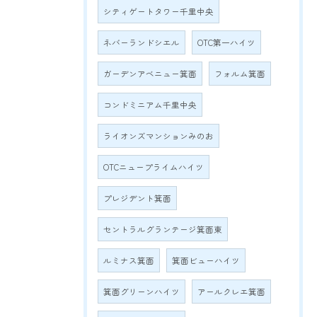
シティゲートタワー千里中央
ネバーランドシエル
OTC第一ハイツ
ガーデンアベニュー箕面
フォルム箕面
コンドミニアム千里中央
ライオンズマンションみのお
OTCニュープライムハイツ
プレジデント箕面
セントラルグランテージ箕面東
ルミナス箕面
箕面ビューハイツ
箕面グリーンハイツ
アールクレエ箕面