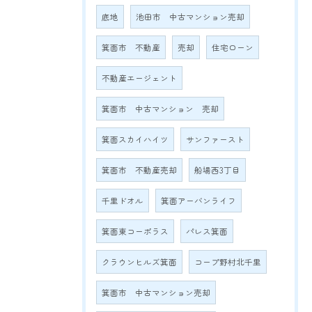
底地
池田市 中古マンション売却
箕面市 不動産
売却
住宅ローン
不動産エージェント
箕面市 中古マンション 売却
箕面スカイハイツ
サンファースト
箕面市 不動産売却
船場西3丁目
千里ドオル
箕面アーバンライフ
箕面東コーポラス
パレス箕面
クラウンヒルズ箕面
コープ野村北千里
箕面市 中古マンション売却