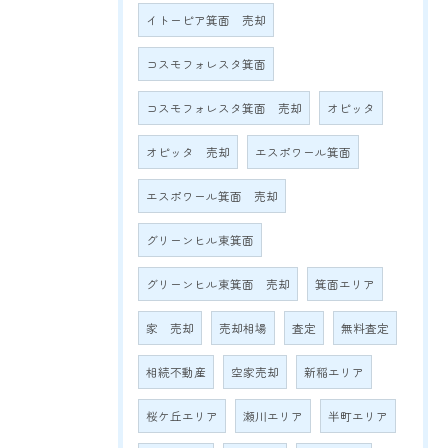
イトーピア箕面 売却
コスモフォレスタ箕面
コスモフォレスタ箕面 売却
オピッタ
オピッタ 売却
エスポワール箕面
エスポワール箕面 売却
グリーンヒル東箕面
グリーンヒル東箕面 売却
箕面エリア
家 売却
売却相場
査定
無料査定
相続不動産
空家売却
新稲エリア
桜ケ丘エリア
瀬川エリア
半町エリア