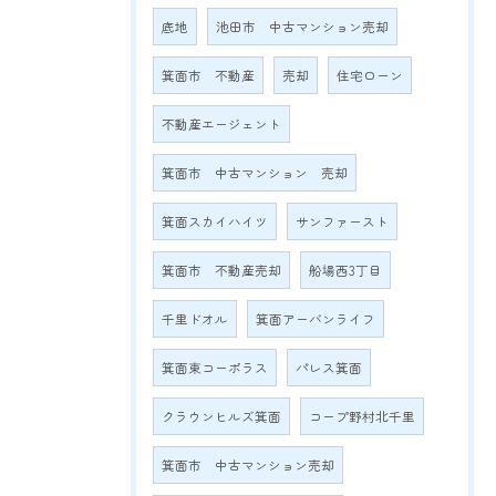
底地
池田市 中古マンション売却
箕面市 不動産
売却
住宅ローン
不動産エージェント
箕面市 中古マンション 売却
箕面スカイハイツ
サンファースト
箕面市 不動産売却
船場西3丁目
千里ドオル
箕面アーバンライフ
箕面東コーポラス
パレス箕面
クラウンヒルズ箕面
コープ野村北千里
箕面市 中古マンション売却