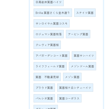
日商岩井箕面ハイツ
Brillia 箕面さくら並木通り
ステイツ箕面
サンロイヤル箕面コスモ
ロジュマン箕面牧落
アービング箕面
クレヴィア箕面桜
アパガーデンコート箕面
箕面サンハイツ
ライフフィールド箕面
メゾンドール箕面
箕面 不動産売却
メゾン箕面
プラウド箕面
箕面桜ケ丘シティハイツ
パルシオ箕面
箕面コーポラス