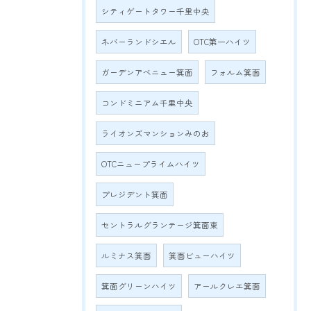
シティゲートタワー千里中央
ネバーランドシエル
OTC第一ハイツ
ガーデンアベニュー箕面
フォルム箕面
コンドミニアム千里中央
ライオンズマンションみのお
OTCニュープライムハイツ
プレジデント箕面
セントラルグランテージ箕面東
ルミナス箕面
箕面ビューハイツ
箕面グリーンハイツ
アールクレエ箕面