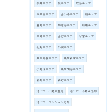
桜井エリア
桜エリア
牧落エリア
百楽荘エリア
西小路エリア
稲エリア
萱野エリア
如意谷エリア
船場エリア
白島エリア
西宿エリア
今宮エリア
石丸エリア
外院エリア
粟生外院エリア
粟生新家エリア
小野原エリア
粟生間谷エリア
彩都エリア
森町エリア
池田市 不動産査定
池田市 不動産売却
池田市 マンション売却