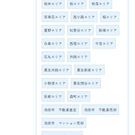
桜井エリア
桜エリア
牧落エリア
百楽荘エリア
西小路エリア
稲エリア
萱野エリア
如意谷エリア
船場エリア
白島エリア
西宿エリア
今宮エリア
石丸エリア
外院エリア
粟生外院エリア
粟生新家エリア
小野原エリア
粟生間谷エリア
彩都エリア
森町エリア
池田市 不動産査定
池田市 不動産売却
池田市 マンション売却