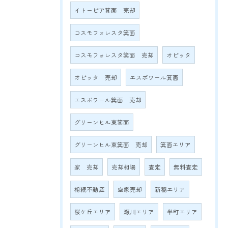
イトーピア箕面 売却
コスモフォレスタ箕面
コスモフォレスタ箕面 売却
オピッタ
オピッタ 売却
エスポワール箕面
エスポワール箕面 売却
グリーンヒル東箕面
グリーンヒル東箕面 売却
箕面エリア
家 売却
売却相場
査定
無料査定
相続不動産
空家売却
新稲エリア
桜ケ丘エリア
瀬川エリア
半町エリア