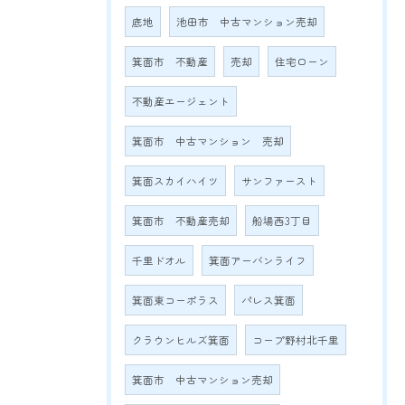
底地
池田市 中古マンション売却
箕面市 不動産
売却
住宅ローン
不動産エージェント
箕面市 中古マンション 売却
箕面スカイハイツ
サンファースト
箕面市 不動産売却
船場西3丁目
千里ドオル
箕面アーバンライフ
箕面東コーポラス
パレス箕面
クラウンヒルズ箕面
コープ野村北千里
箕面市 中古マンション売却