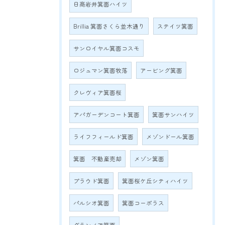
日商岩井箕面ハイツ
Brillia 箕面さくら並木通り
ステイツ箕面
サンロイヤル箕面コスモ
ロジュマン箕面牧落
アービング箕面
クレヴィア箕面桜
アパガーデンコート箕面
箕面サンハイツ
ライフフィールド箕面
メゾンドール箕面
箕面 不動産売却
メゾン箕面
プラウド箕面
箕面桜ケ丘シティハイツ
パルシオ箕面
箕面コーポラス