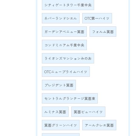
シティゲートタワー千里中央
ネバーランドシエル
OTC第一ハイツ
ガーデンアベニュー箕面
フォルム箕面
コンドミニアム千里中央
ライオンズマンションみのお
OTCニュープライムハイツ
プレジデント箕面
セントラルグランテージ箕面東
ルミナス箕面
箕面ビューハイツ
箕面グリーンハイツ
アールクレエ箕面