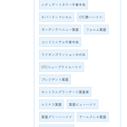
シティゲートタワー千里中央
ネバーランドシエル
OTC第一ハイツ
ガーデンアベニュー箕面
フォルム箕面
コンドミニアム千里中央
ライオンズマンションみのお
OTCニュープライムハイツ
プレジデント箕面
セントラルグランテージ箕面東
ルミナス箕面
箕面ビューハイツ
箕面グリーンハイツ
アールクレエ箕面