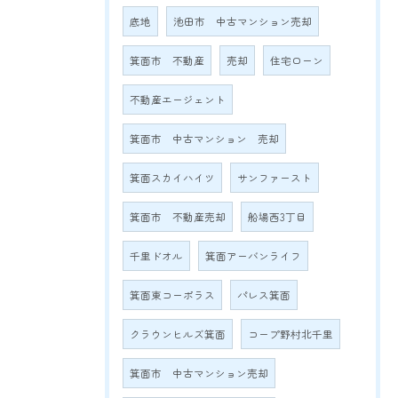
底地
池田市 中古マンション売却
箕面市 不動産
売却
住宅ローン
不動産エージェント
箕面市 中古マンション 売却
箕面スカイハイツ
サンファースト
箕面市 不動産売却
船場西3丁目
千里ドオル
箕面アーバンライフ
箕面東コーポラス
パレス箕面
クラウンヒルズ箕面
コープ野村北千里
箕面市 中古マンション売却