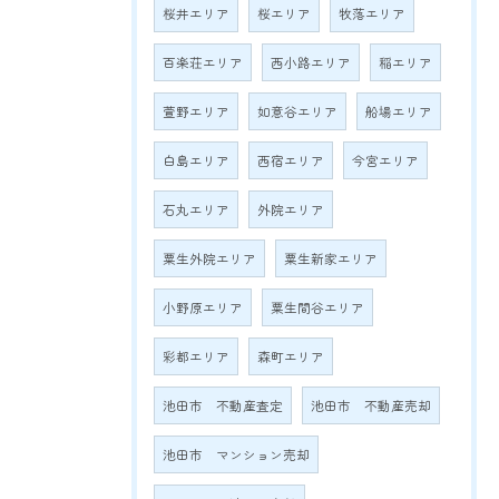
桜井エリア
桜エリア
牧落エリア
百楽荘エリア
西小路エリア
稲エリア
萱野エリア
如意谷エリア
船場エリア
白島エリア
西宿エリア
今宮エリア
石丸エリア
外院エリア
粟生外院エリア
粟生新家エリア
小野原エリア
粟生間谷エリア
彩都エリア
森町エリア
池田市 不動産査定
池田市 不動産売却
池田市 マンション売却