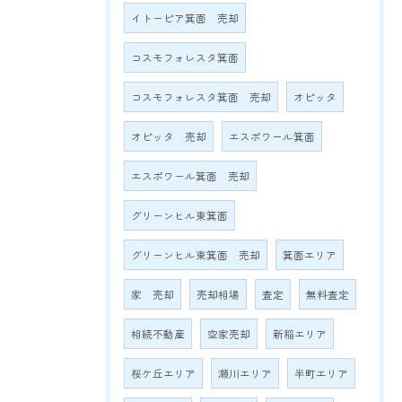
イトーピア箕面 売却
コスモフォレスタ箕面
コスモフォレスタ箕面 売却
オピッタ
オピッタ 売却
エスポワール箕面
エスポワール箕面 売却
グリーンヒル東箕面
グリーンヒル東箕面 売却
箕面エリア
家 売却
売却相場
査定
無料査定
相続不動産
空家売却
新稲エリア
桜ケ丘エリア
瀬川エリア
半町エリア