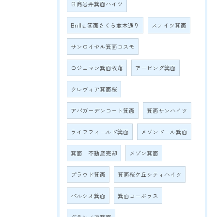
日商岩井箕面ハイツ
Brillia 箕面さくら並木通り
ステイツ箕面
サンロイヤル箕面コスモ
ロジュマン箕面牧落
アービング箕面
クレヴィア箕面桜
アパガーデンコート箕面
箕面サンハイツ
ライフフィールド箕面
メゾンドール箕面
箕面 不動産売却
メゾン箕面
プラウド箕面
箕面桜ケ丘シティハイツ
パルシオ箕面
箕面コーポラス