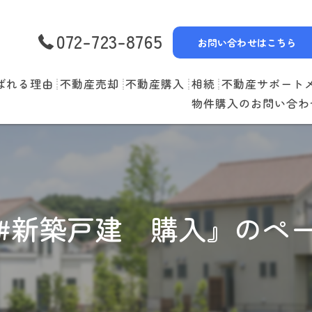
072-723-8765
お問い合わせはこちら
ばれる理由
不動産売却
不動産購入
相続
不動産サポート
物件購入のお問い合わ
選べる3つの売却スタイル
物件一覧
リースバック
売却の流れ
購入の流れ
空家管理
住み替えの流れ
住宅ローン
賃貸管理
#新築戸建 購入』のペ
売却実績
住み替えサポート
当社お預かり物件
無料査定