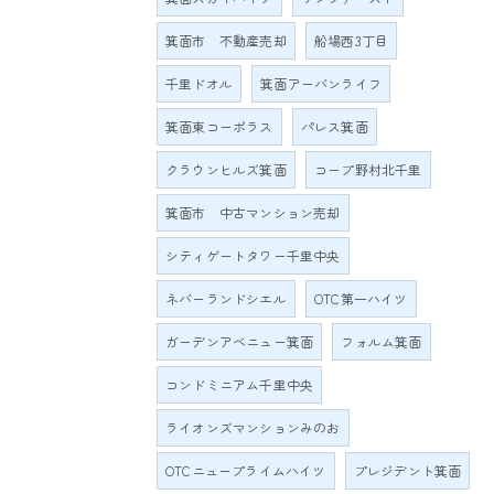
箕面市 不動産売却
船場西3丁目
千里ドオル
箕面アーバンライフ
箕面東コーポラス
パレス箕面
クラウンヒルズ箕面
コープ野村北千里
箕面市 中古マンション売却
シティゲートタワー千里中央
ネバーランドシエル
OTC第一ハイツ
ガーデンアベニュー箕面
フォルム箕面
コンドミニアム千里中央
ライオンズマンションみのお
OTCニュープライムハイツ
プレジデント箕面