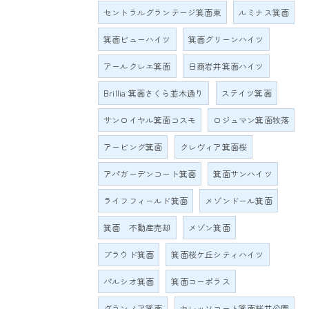
セントラルグランテージ箕面東
ルミナス箕面
箕面ビューハイツ
箕面グリーンハイツ
アールクレエ箕面
日商岩井箕面ハイツ
Brillia 箕面さくら並木通り
ステイツ箕面
サンロイヤル箕面コスモ
ロジュマン箕面牧落
アービング箕面
クレヴィア箕面桜
アパガーデンコート箕面
箕面サンハイツ
ライフフィールド箕面
メゾンドール箕面
箕面 不動産売却
メゾン箕面
プラウド箕面
箕面桜ケ丘シティハイツ
パルシオ箕面
箕面コーポラス
グランノア箕面
セレッソコート箕面桜井公園