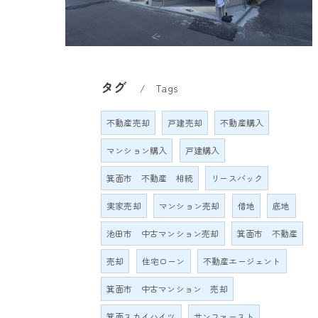
タグ
Tags
不動産売却
戸建売却
不動産購入
マンション購入
戸建購入
箕面市 不動産 相続
リースバック
実家売却
マンション売却
借地
底地
池田市 中古マンション売却
箕面市 不動産
売却
住宅ローン
不動産エージェント
箕面市 中古マンション 売却
箕面スカイハイツ
サンファースト