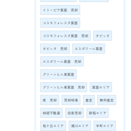
イトーピア箕面 売却
コスモフォレスタ箕面
コスモフォレスタ箕面 売却
オピッタ
オピッタ 売却
エスポワール箕面
エスポワール箕面 売却
グリーンヒル東箕面
グリーンヒル東箕面 売却
箕面エリア
家 売却
売却相場
査定
無料査定
相続不動産
空家売却
新稲エリア
桜ケ丘エリア
瀬川エリア
半町エリア