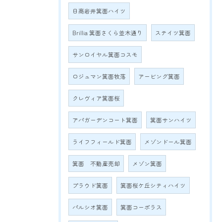
日商岩井箕面ハイツ
Brillia 箕面さくら並木通り
ステイツ箕面
サンロイヤル箕面コスモ
ロジュマン箕面牧落
アービング箕面
クレヴィア箕面桜
アパガーデンコート箕面
箕面サンハイツ
ライフフィールド箕面
メゾンドール箕面
箕面 不動産売却
メゾン箕面
プラウド箕面
箕面桜ケ丘シティハイツ
パルシオ箕面
箕面コーポラス