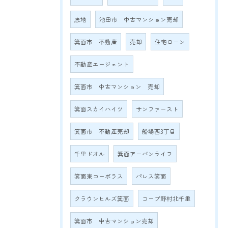
底地
池田市 中古マンション売却
箕面市 不動産
売却
住宅ローン
不動産エージェント
箕面市 中古マンション 売却
箕面スカイハイツ
サンファースト
箕面市 不動産売却
船場西3丁目
千里ドオル
箕面アーバンライフ
箕面東コーポラス
パレス箕面
クラウンヒルズ箕面
コープ野村北千里
箕面市 中古マンション売却