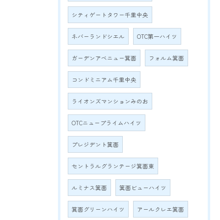
シティゲートタワー千里中央
ネバーランドシエル
OTC第一ハイツ
ガーデンアベニュー箕面
フォルム箕面
コンドミニアム千里中央
ライオンズマンションみのお
OTCニュープライムハイツ
プレジデント箕面
セントラルグランテージ箕面東
ルミナス箕面
箕面ビューハイツ
箕面グリーンハイツ
アールクレエ箕面